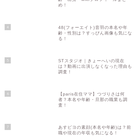
め！
4
48(フォーエイト)音羽の本名や年
齢・性別は？すっぴん画像も気にな
る！
5
STスタジオ｜きょーへいの現在
は？動画に出演しなくなった理由も
調査！
6
【paris在住ママ】つづりさは何
者？本名や年齢・旦那の職業も調
査！
7
あすピヨの素顔(本名や年齢)は？前
職や現在の年収も気になる！