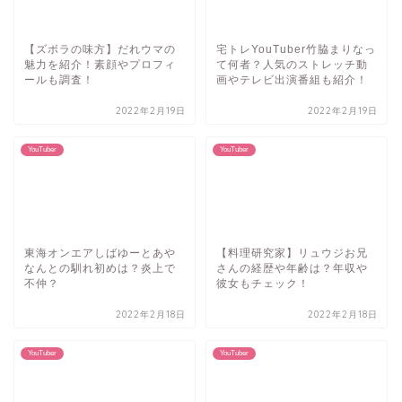
【ズボラの味方】だれウマの
宅トレYouTuber竹脇まりなっ
魅力を紹介！素顔やプロフィ
て何者？人気のストレッチ動
ールも調査！
画やテレビ出演番組も紹介！
2022年2月19日
2022年2月19日
YouTuber
YouTuber
東海オンエアしばゆーとあや
【料理研究家】リュウジお兄
なんとの馴れ初めは？炎上で
さんの経歴や年齢は？年収や
不仲？
彼女もチェック！
2022年2月18日
2022年2月18日
YouTuber
YouTuber