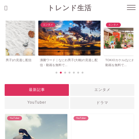
トレンド生活
エンタメ
エンタメ
なにわ男子)の見逃し配信
沸騰ワード｜なにわ男子(大橋)の見逃し配
TOKIOカケル(なにわ
信・動画を無料で...
動画を無料で...
最新記事
エンタメ
YouTuber
ドラマ
YouTuber
YouTuber