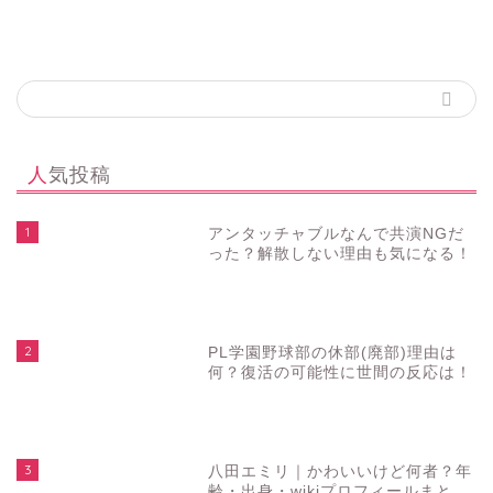
人気投稿
1
アンタッチャブルなんで共演NGだ
った？解散しない理由も気になる！
2
PL学園野球部の休部(廃部)理由は
何？復活の可能性に世間の反応は！
3
八田エミリ｜かわいいけど何者？年
齢・出身・wikiプロフィールまと