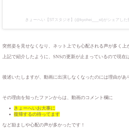
きょーへい【STスタジオ】(@kyohei___st)がシェアし
突然姿を見せなくなり、ネット上でも心配される声が多く上
上記で紹介したように、SNSの更新が止まっているので現在
後述いたしますが、動画に出演しなくなったのには理由があ
その理由を知ったファンからは、動画のコメント欄に
きょーへいお大事に
復帰するの待ってます
など励ましや心配の声が多かったです！