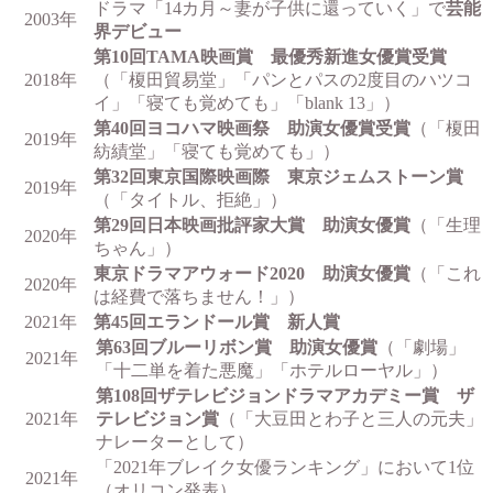
ドラマ「14カ月～妻が子供に還っていく」で
芸能
2003年
界デビュー
第10回TAMA映画賞 最優秀新進女優賞受賞
2018年
（「榎田貿易堂」「パンとパスの2度目のハツコ
イ」「寝ても覚めても」「blank 13」）
第40回ヨコハマ映画祭 助演女優賞受賞
（「榎田
2019年
紡績堂」「寝ても覚めても」）
第32回東京国際映画際 東京ジェムストーン賞
2019年
（「タイトル、拒絶」）
第29回日本映画批評家大賞 助演女優賞
（「生理
2020年
ちゃん」）
東京ドラマアウォード2020 助演女優賞
（「これ
2020年
は経費で落ちません！」）
2021年
第45回エランドール賞 新人賞
第63回ブルーリボン賞 助演女優賞
（「劇場」
2021年
「十二単を着た悪魔」「ホテルローヤル」）
第108回ザテレビジョンドラマアカデミー賞 ザ
2021年
テレビジョン賞
（「大豆田とわ子と三人の元夫」
ナレーターとして）
「2021年ブレイク女優ランキング」において1位
2021年
（オリコン発表）