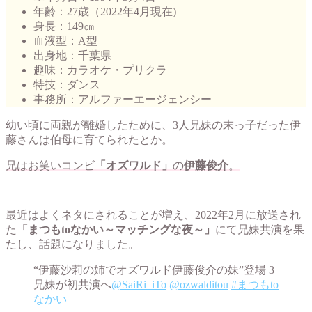
年齢：27歳（2022年4月現在)
身長：149㎝
血液型：A型
出身地：千葉県
趣味：カラオケ・プリクラ
特技：ダンス
事務所：アルファーエージェンシー
幼い頃に両親が離婚したために、3人兄妹の末っ子だった伊
藤さんは伯母に育てられたとか。
兄はお笑いコンビ
「オズワルド」
の
伊藤俊介
。
最近はよくネタにされることが増え、2022年2月に放送され
た
「まつもtoなかい～マッチングな夜～」
にて兄妹共演を果
たし、話題になりました。
“伊藤沙莉の姉でオズワルド伊藤俊介の妹”登場 3
兄妹が初共演へ
@SaiRi_iTo
@ozwalditou
#まつもto
なかい