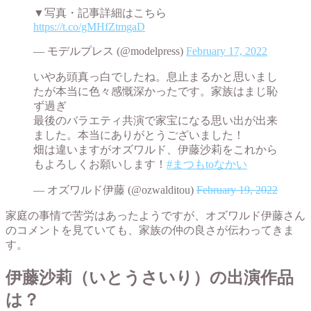
▼写真・記事詳細はこちら
https://t.co/gMHfZtmgaD
— モデルプレス (@modelpress)
February 17, 2022
いやあ頭真っ白でしたね。息止まるかと思いまし
たが本当に色々感慨深かったです。家族はまじ恥
ず過ぎ
最後のバラエティ共演で家宝になる思い出が出来
ました。本当にありがとうございました！
畑は違いますがオズワルド、伊藤沙莉をこれから
もよろしくお願いします！
#まつもtoなかい
— オズワルド伊藤 (@ozwalditou)
February 19, 2022
家庭の事情で苦労はあったようですが、オズワルド伊藤さん
のコメントを見ていても、家族の仲の良さが伝わってきま
す。
伊藤沙莉（いとうさいり）の出演作品
は？