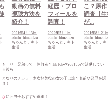
料
経歴・プロ
こ？原作も
動画の無
を
フィールを
調査【生徒
視聴方法
調査！
が...
紹介！
日
2022年5月1日
2021年8月21日
2021年4月13
u
admin_himemizu
admin_himemizu
admin_himemi
トー
ちゃんとテキトー
ちゃんとテキトー
ちゃんとテキ
生活
生活
生活
もーりー兄弟って一体何者？TikTokやYouTubeで活動してい
る彼ら...
となりのチカラ｜木次好美役の女の子は誰？名前や経歴を調
査！
なにわ男子おすすめ番組！