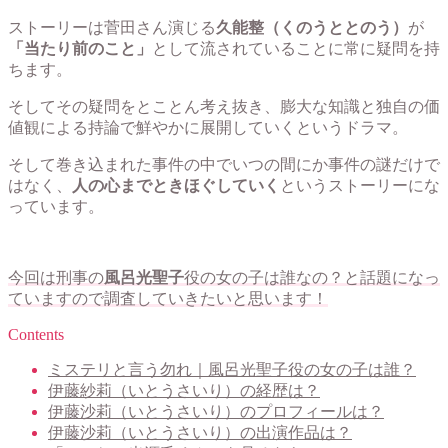
ストーリーは菅田さん演じる
久能整（くのうととのう）
が
「当たり前のこと」
として流されていることに常に疑問を持
ちます。
そしてその疑問をとことん考え抜き、膨大な知識と独自の価
値観による持論で鮮やかに展開していくというドラマ。
そして巻き込まれた事件の中でいつの間にか事件の謎だけで
はなく、
人の心までときほぐしていく
というストーリーにな
っています。
今回は刑事の
風呂光聖子
役の女の子は誰なの？と話題になっ
ていますので調査していきたいと思います！
Contents
ミステリと言う勿れ｜風呂光聖子役の女の子は誰？
伊藤紗莉（いとうさいり）の経歴は？
伊藤沙莉（いとうさいり）のプロフィールは？
伊藤沙莉（いとうさいり）の出演作品は？