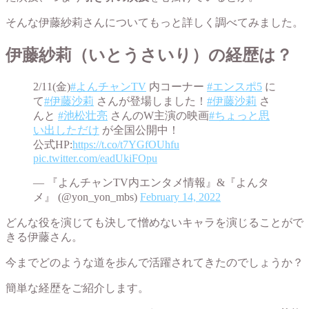
そんな伊藤紗莉さんについてもっと詳しく調べてみました。
伊藤紗莉（いとうさいり）の経歴は？
2/11(金)
#よんチャンTV
内コーナー
#エンスポ5
に
て
#伊藤沙莉
さんが登場しました！
#伊藤沙莉
さ
んと
#池松壮亮
さんのW主演の映画
#ちょっと思
い出しただけ
が全国公開中！
公式HP:
https://t.co/t7YGfOUhfu
pic.twitter.com/eadUkiFOpu
— 『よんチャンTV内エンタメ情報』&『よんタ
メ』 (@yon_yon_mbs)
February 14, 2022
どんな役を演じても決して憎めないキャラを演じることがで
きる伊藤さん。
今までどのような道を歩んで活躍されてきたのでしょうか？
簡単な経歴をご紹介します。