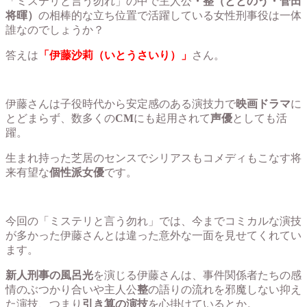
「ミステリと言う勿れ」の中で主人公
・整（ととのう・菅田
将暉）
の相棒的な立ち位置で活躍している女性刑事役は一体
誰なのでしょうか？
答えは
「伊藤沙莉（いとうさいり）」
さん。
伊藤さんは子役時代から安定感のある演技力で
映画ドラマ
に
とどまらず、数多くの
CM
にも起用されて
声優
としても活
躍。
生まれ持った芝居のセンスでシリアスもコメディもこなす将
来有望な
個性派女優
です。
今回の「ミステリと言う勿れ」では、今までコミカルな演技
が多かった伊藤さんとは違った意外な一面を見せてくれてい
ます。
新人刑事の風呂光
を演じる伊藤さんは、事件関係者たちの感
情のぶつかり合いや主人公
整
の語りの流れを邪魔しない抑え
た演技、つまり
引き算の演技
を心掛けているとか。