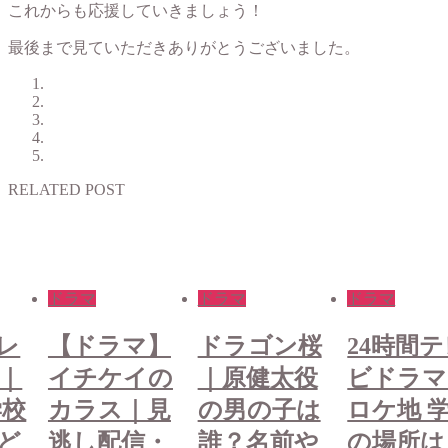
これからも応援していきましょう！
最後まで見ていただきありがとうございました。
RELATED POST
ドラマ
ドラマ
ドラマ
】
ドラゴン桜
24時間テレ
【ドラマ
の
｜原健太役
ビドラマ｜
イチケイ
見
の男の子は
ロケ地 学校
カラス｜
・
誰？名前や
の場所はど
逃し配信