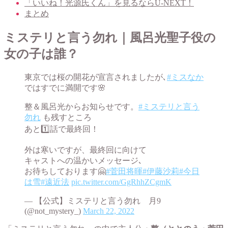
「いいね！光源氏くん」を見るならU-NEXT！
まとめ
ミステリと言う勿れ｜風呂光聖子役の
女の子は誰？
東京では桜の開花が宣言されましたが､
#ミスなか
ではすでに満開です🌸
整＆風呂光からお知らせです。
#ミステリと言う
勿れ
も残すところ
あと1️⃣話で最終回！
外は寒いですが、最終回に向けて
キャストへの温かいメッセージ､
お待ちしております🤗
#菅田将暉
#伊藤沙莉
#今日
は雪
#遠近法
pic.twitter.com/GgRhhZCgmK
— 【公式】ミステリと言う勿れ 月9
(@not_mystery_)
March 22, 2022