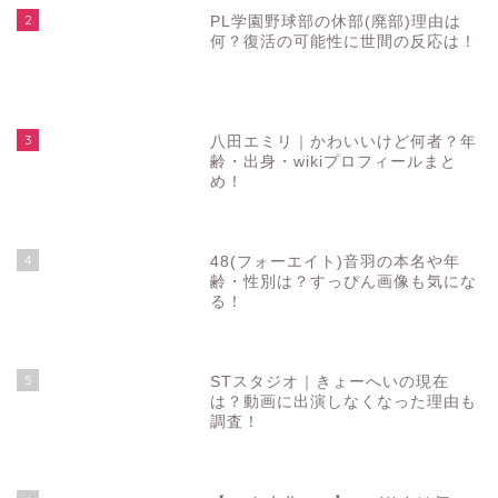
2
PL学園野球部の休部(廃部)理由は
何？復活の可能性に世間の反応は！
3
八田エミリ｜かわいいけど何者？年
齢・出身・wikiプロフィールまと
め！
4
48(フォーエイト)音羽の本名や年
齢・性別は？すっぴん画像も気にな
る！
5
STスタジオ｜きょーへいの現在
は？動画に出演しなくなった理由も
調査！