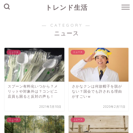
トレンド生活
― CATEGORY ―
ニュース
ニュース
ニュース
スプーン有料化いつから？メ
さかなクンは何故帽子を脱が
リットや対象外は？コンビニ
ない？国会でも許される理由
店員も困ると反対の声も！
がすごいｗ
2021年3月10日
2020年2月11日
ニュース
ニュース