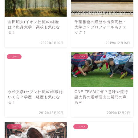
吉田昭夫(イオン社長)の経歴
千葉雅也の経歴や出身高校・
は？出身大学・高校も気にな
大学は？プロフィールもチェ
る！
ック！
2020年1月10日
2019年12月16日
ニュース
ニュース
永松文彦(セブン社長)の年収は
ONE TEAMて何？意味や流行
いくら？学歴・経歴も気にな
語大賞の選考理由に疑問の声
る！
もｗ
2019年12月10日
2019年12月2日
ニュース
ニュース