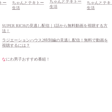
ちゃんとテキトー
トー
ちゃんとテキトー
ちゃんとテキ
生活
生活
生活
SUPER RICHの見逃し配信｜1話から無料動画を視聴する方
法！
ラジエーションハウス2特別編の見逃し配信！無料で動画を
視聴するには？
なにわ男子おすすめ番組！