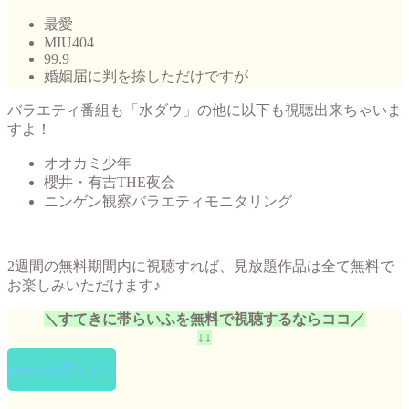
最愛
MIU404
99.9
婚姻届に判を捺しただけですが
バラエティ番組も「水ダウ」の他に以下も視聴出来ちゃいま
すよ！
オオカミ少年
櫻井・有吉THE夜会
ニンゲン観察バラエティモニタリング
2週間の無料期間内に視聴すれば、見放題作品は全て無料で
お楽しみいただけます♪
＼すてきに帯らいふを無料で視聴するならココ／
↓↓
paravi公式サイト