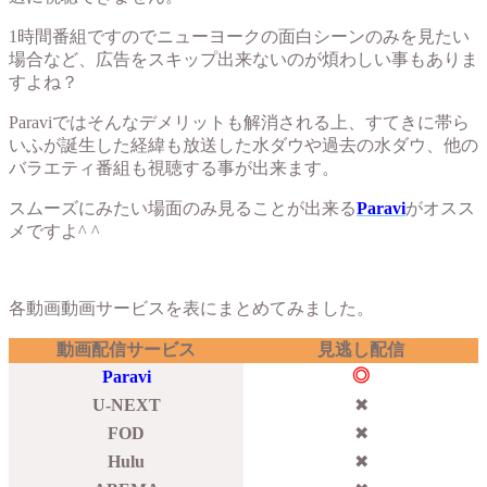
1時間番組ですのでニューヨークの面白シーンのみを見たい
場合など、広告をスキップ出来ないのが煩わしい事もありま
すよね？
Paraviではそんなデメリットも解消される上、すてきに帯ら
いふが誕生した経緯も放送した水ダウや過去の水ダウ、他の
バラエティ番組も視聴する事が出来ます。
スムーズにみたい場面のみ見ることが出来る
Paravi
がオスス
メですよ^ ^
各動画動画サービスを表にまとめてみました。
動画配信サービス
見逃し配信
◎
Paravi
U-NEXT
✖︎
FOD
✖︎
Hulu
✖︎