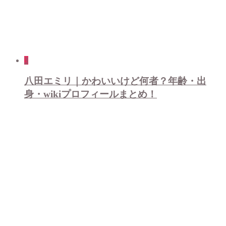
3
八田エミリ｜かわいいけど何者？年齢・出
身・wikiプロフィールまとめ！