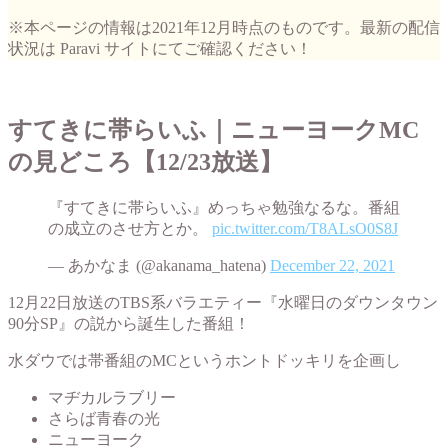
※本ページの情報は2021年12月時点のものです。最新の配信
状況は Paravi サイトにてご確認ください！
すてきに帯らいふ｜ニューヨークMC
の見どころ【12/23放送】
『すてきに帯らいふ』めっちゃ勉強なるな。番組
の成立のさせ方とか。
pic.twitter.com/T8ALsO0S8J
— あかなま (@akanama_hatena)
December 22, 2021
12月22日放送のTBS系バラエティー『水曜日のダウンタウン
90分SP』の説から誕生した番組！
水ダウでは帯番組のMCというホントドッキリを企画し
マヂカルラブリー
さらば青春の光
ニューヨーク