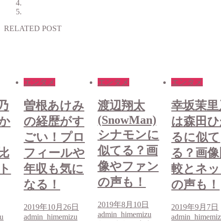
RELATED POST
エンタメ
エンタメ
エンタメ
み
渡辺翔太
幸坂茉里乃
曽根あけ
(SnowMan)
す
は森田ひか
の経歴が
シナモンに
ロ
るに似て
ごい！プ
似てる？画
や
る？画像比
フィール
像やファン
に
較とネット
年収も気
の声も！
の声も！
なる！
2019年8月10日
6日
2019年9月7日
2019年10月2
admin_himemizu
u
admin_himemizu
admin_himemi