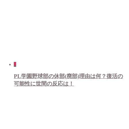
2
PL学園野球部の休部(廃部)理由は何？復活の
可能性に世間の反応は！