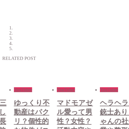
RELATED POST
YouTuber
YouTuber
YouTuber
三
ゆっくり不
マドモアゼ
ヘラヘラ
し
動産はパク
ル愛って男
銃士あり
長
リ？個性的
性？女性？
ゃんの社