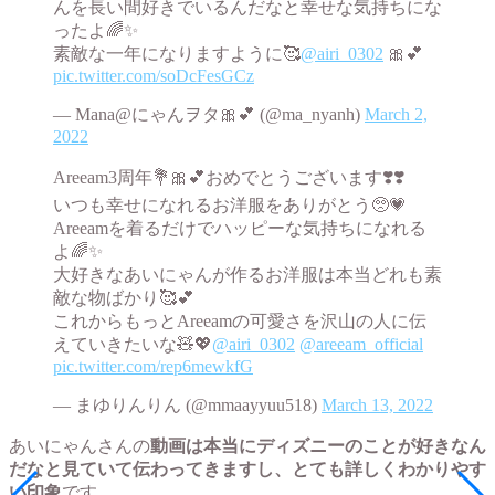
んを長い間好きでいるんだなと幸せな気持ちにな
ったよ🌈✨
素敵な一年になりますように🥰
@airi_0302
🎀💕
pic.twitter.com/soDcFesGCz
— Mana@にゃんヲタ🎀💕 (@ma_nyanh)
March 2,
2022
Areeam3周年💐🎀💕おめでとうございます❣️❣️
いつも幸せになれるお洋服をありがとう🥺💗
Areeamを着るだけでハッピーな気持ちになれる
よ🌈✨
大好きなあいにゃんが作るお洋服は本当どれも素
敵な物ばかり🥰💕
これからもっとAreeamの可愛さを沢山の人に伝
えていきたいな🧸💖
@airi_0302
@areeam_official
pic.twitter.com/rep6mewkfG
— まゆりんりん (@mmaayyuu518)
March 13, 2022
あいにゃんさんの
動画は本当にディズニーのことが好きなん
だなと見ていて伝わってきますし、とても詳しくわかりやす
い印象
です。