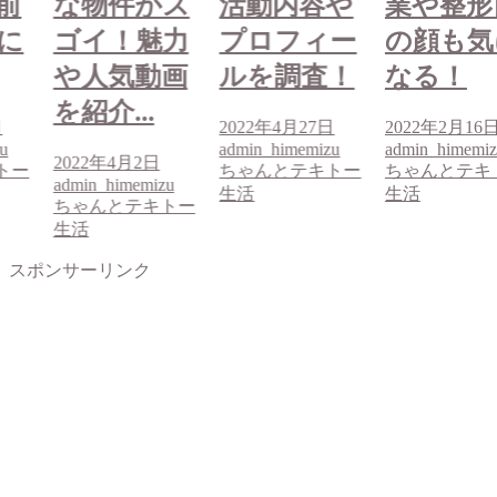
前
な物件がス
活動内容や
業や整形
に
ゴイ！魅力
プロフィー
の顔も気
や人気動画
ルを調査！
なる！
を紹介...
日
2022年4月27日
2022年2月16
u
admin_himemizu
admin_himemi
2022年4月2日
トー
ちゃんとテキトー
ちゃんとテキ
admin_himemizu
生活
生活
ちゃんとテキトー
生活
スポンサーリンク