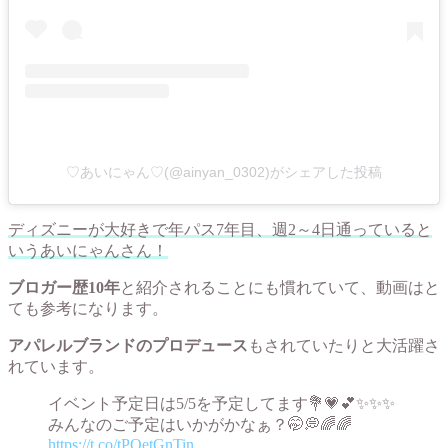
♡あいにゃん♡(@ainyan_0302)がシェアした投稿
ディズニーが大好きで年パス7年目、週2～4日通っていると
いうあいにゃんさん！
ブロガー歴10年
と紹介されることにも慣れていて、動画はと
ても参考になります。
アパレルブランドのプロデュース
もされていたりと大活躍さ
れています。
イベント予定日は5/5を予定してます💐💗💕✨✨✨
みんなのご予定はいかがかなぁ？🤭💭🌈🌈
https://t.co/tPQetGnTin