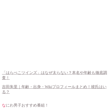
「はらぺこツインズ」はなぜ太らない？本名や年齢も徹底調
査！
吉田朱里｜年齢・出身・Wikiプロフィールまとめ！彼氏はい
る？
なにわ男子おすすめ番組！