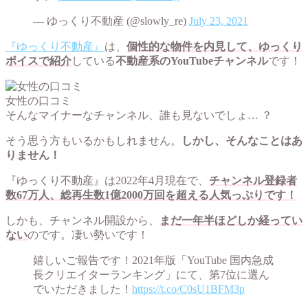
— ゆっくり不動産 (@slowly_re)
July 23, 2021
『ゆっくり不動産』
は、
個性的な物件を内見して、ゆっくり
ボイスで紹介
している
不動産系のYouTubeチャンネル
です！
女性の口コミ
そんなマイナーなチャンネル、誰も見ないでしょ… ？
そう思う方もいるかもしれません。
しかし、そんなことはあ
りません！
『ゆっくり不動産』は2022年4月現在で、
チャンネル登録者
数67万人、総再生数1億2000万回を超える人気っぷりです！
しかも、チャンネル開設から、
まだ一年半ほどしか経ってい
ない
のです。凄い勢いです！
嬉しいご報告です！2021年版「YouTube 国内急成
長クリエイターランキング」にて、第7位に選ん
でいただきました！
https://t.co/C0sU1BFM3p