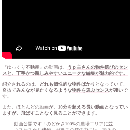
『ゆっくり不動産』の動画は、
うｐ主さんの物件選びのセン
スと、丁寧かつ親しみやすいユニークな編集が魅力的です。
紹介されるのは、
どれも個性的な物件ばかり
となっていて、
奇抜で
みんなが見たくなるような
物件を選ぶセンス
が凄い
で
す。
また、ほとんどの動画が、
10分を超える長い動画となってい
ますが、飛ばすことなく見ることができます。
動画公開です！のどかさ100%の農場エリアに並
ぶスケスケな建物。ガラスの箱の中には、驚きの