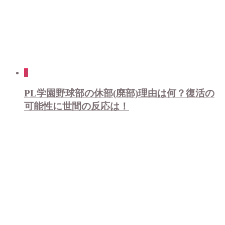
2
PL学園野球部の休部(廃部)理由は何？復活の
可能性に世間の反応は！