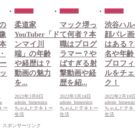
YouTuber
YouTuber
YouTuber
の
柔道家
マック堺っ
渋谷ハル
像
YouTuber「ド
て何者？本
顔バレ画
本
ンマイ川
職はプログ
はある？
・
端」の年齢
ラマー？や
名や年齢
ー
や経歴は？
ばすぎる射
プロフィ
ッ
動画の魅力
撃動画や経
ルをチェ
を...
歴を紹...
ク！
日
2022年3月8日
2022年3月24日
2022年2月10
u
admin_himemizu
admin_himemizu
admin_himemi
トー
ちゃんとテキトー
ちゃんとテキトー
ちゃんとテキ
生活
生活
生活
スポンサーリンク