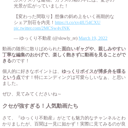
光景が広がっていました！
【変わった間取り】想像の斜め上をいく画期的な
シェア別荘を内見！
https://t.co/xv4lU54CXU
pic.twitter.com/2MCSw4vJNK
— ゆっくり不動産 (@slowly_re)
March 19, 2022
動画の随所に散りばめられた
面白いギャグ
や、
親しみやすい
丁寧な編集
のおかげで、楽しく飽きずに動画を見ることがで
きる
のです！
個人的に好きなポイントは、
ゆっくりボイスが博多弁を喋る
という点
です！特にエンディングは可愛らしいなぁ、と思い
ました。
ぜひ、見てみてくださいね～
クセが強すぎる！人気動画たち
さて、『ゆっくり不動産』がとても魅力的なチャンネルとわ
かりましたが、百聞は一見に如かず！実際に見てみるのが良