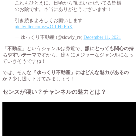
これもひとえに、日頃から視聴いただいてる皆様
のお陰です。本当にありがとうございます！
引き続きよろしくお願いします！
pic.twitter.com/zwOtLHkFbX
— ゆっくり不動産 (@slowly_re)
December 11, 2021
「不動産」というジャンルは身近で、
誰にとっても関心の持
ちやすいテーマ
ですから、徐々にメジャーなジャンルになっ
ていきそうですね！
では、そんな
『ゆっくり不動産』にはどんな魅力があるの
か
？少し掘り下げてみましょう！
センスが凄い？チャンネルの魅力とは？