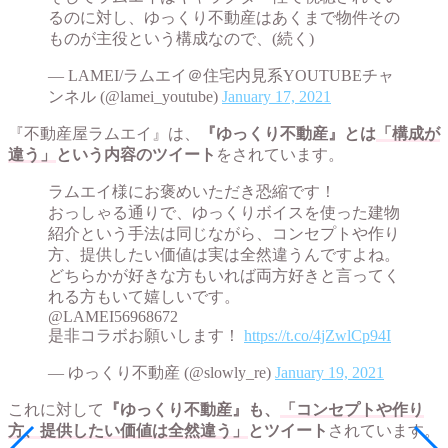
るのに対し、ゆっくり不動産はあくまで物件その
ものが主役という構成なので、(続く)
— LAMEI/ラムエイ＠住宅内見系YOUTUBEチャ
ンネル (@lamei_youtube)
January 17, 2021
『不動産屋ラムエイ』は、
『ゆっくり不動産』とは
「構成が
違う」
という内容のツイート
をされています。
ラムエイ様にお褒めいただき恐縮です！
おっしゃる通りで、ゆっくりボイスを使った建物
紹介という手法は同じながら、コンセプトや作り
方、提供したい価値は実は全然違うんですよね。
どちらかが好きな方もいれば両方好きと言ってく
れる方もいて嬉しいです。
@LAMEI56968672
是非コラボお願いします！
https://t.co/4jZwlCp94I
— ゆっくり不動産 (@slowly_re)
January 19, 2021
これに対して
『ゆっくり不動産』も、
「コンセプトや作り
方、提供したい価値は全然違う」
とツイート
されています。