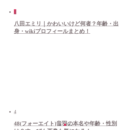
3
八田エミリ｜かわいいけど何者？年齢・出
身・wikiプロフィールまとめ！
4
48(フォーエイト)音羽の本名や年齢・性別