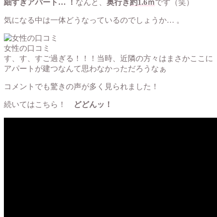
細すぎアパート… ！
なんと、
奥行き
約1.6ｍ
です（笑）
気になる中は一体どうなっているのでしょうか… 。
女性の口コミ
す、す、すご過ぎる！！！当時、近隣の方々はまさかここに
アパートが建つなんて思わなかっただろうなぁ
コメントでも驚きの声が多く見られました！
続いてはこちら！
どどんッ！