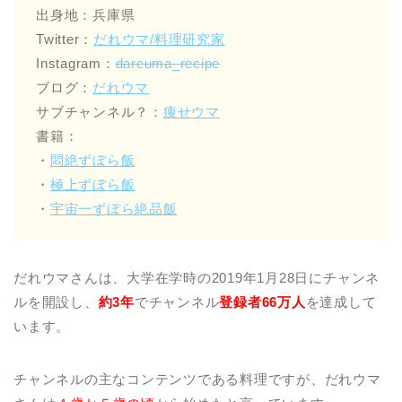
出身地：兵庫県
Twitter：
だれウマ/料理研究家
Instagram：
dareuma_recipe
ブログ：
だれウマ
サブチャンネル？：
痩せウマ
書籍：
・
悶絶ずぼら飯
・
極上ずぼら飯
・
宇宙一ずぼら絶品飯
だれウマさんは、大学在学時の2019年1月28日にチャンネ
ルを開設し、
約3年
でチャンネル
登録者66万人
を達成して
います。
チャンネルの主なコンテンツである料理ですが、だれウマ