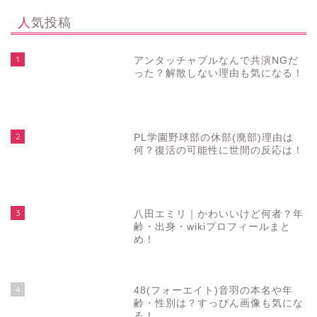
人気投稿
1
アンタッチャブルなんで共演NGだ
った？解散しない理由も気になる！
2
PL学園野球部の休部(廃部)理由は
何？復活の可能性に世間の反応は！
3
八田エミリ｜かわいいけど何者？年
齢・出身・wikiプロフィールまと
め！
4
48(フォーエイト)音羽の本名や年
齢・性別は？すっぴん画像も気にな
る！