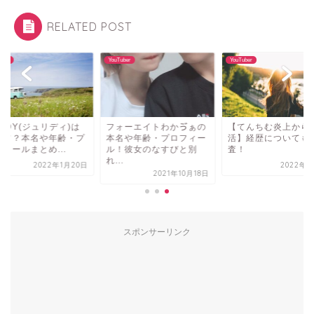
RELATED POST
uber
YouTuber
YouTuber
LIDY(ジュリディ)は
フォーエイトわかゔぁの
【てんちむ炎上から
ーフ？本名や年齢・プ
本名や年齢・プロフィー
活】経歴についても
ィールまとめ...
ル！彼女のなすびと別
査！
れ...
2022年1月20日
2022年3
2021年10月18日
スポンサーリンク