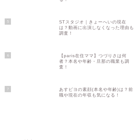
5
STスタジオ｜きょーへいの現在
は？動画に出演しなくなった理由も
調査！
6
【paris在住ママ】つづりさは何
者？本名や年齢・旦那の職業も調
査！
7
あすピヨの素顔(本名や年齢)は？前
職や現在の年収も気になる！