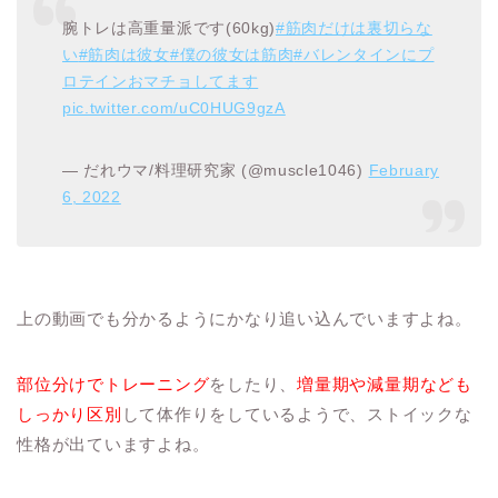
腕トレは高重量派です(60kg)
#筋肉だけは裏切らな
い
#筋肉は彼女
#僕の彼女は筋肉
#バレンタインにプ
ロテインおマチョしてます
pic.twitter.com/uC0HUG9gzA
— だれウマ/料理研究家 (@muscle1046)
February
6, 2022
上の動画でも分かるようにかなり追い込んでいますよね。
部位分けでトレーニング
をしたり、
増量期や減量期なども
しっかり区別
して体作りをしているようで、ストイックな
性格が出ていますよね。