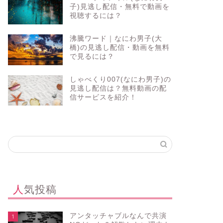
子)見逃し配信・無料で動画を
視聴するには？
沸騰ワード｜なにわ男子(大
橋)の見逃し配信・動画を無料
で見るには？
しゃべくり007(なにわ男子)の
見逃し配信は？無料動画の配
信サービスを紹介！
人気投稿
アンタッチャブルなんで共演
1