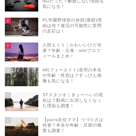
NGだった？解散しない理由も
気になる！
PL学園野球部の休部(廃部)理
2
由は何？復活の可能性に世間
の反応は！
八田エミリ｜かわいいけど何
3
者？年齢・出身・wikiプロフ
ィールまとめ！
48(フォーエイト)音羽の本名
4
や年齢・性別は？すっぴん画
像も気になる！
STスタジオ｜きょーへいの現
5
在は？動画に出演しなくなっ
た理由も調査！
【paris在住ママ】つづりさは
6
何者？本名や年齢・旦那の職
業も調査！