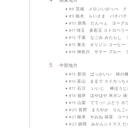
関東地方
#8 茨城 メロンいがっぺ 
#9 栃木 らいさま パチパチ
#10 群馬 だんべぇ ヨーグ
#11 埼玉 多彩玉 ストロベリ
#12 千葉 なごみ みたらし
#13 東京 オリジン コーヒ
#14 神奈川 サマー ブルー
中部地方
#15 新潟 ばっかいい 柿の
#16 富山 まるで スイカっ
#17 石川 いいじ 棒ほう
#18 福井 ほやほや 米ポン 
#19 山梨 ててっ!! ぶどう
#20 長野 まろやか りんご
#21 岐阜 やおね 抹茶 コ
#22 静岡 みかんシトラス 