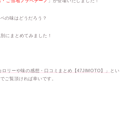
県・ご当地フラペチーノ
」が登場いたしました！
ラペの味はどうだろう？
県別にまとめてみました！
カロリーや味の感想・口コミまとめ【47JIMOTO】」
とい
までご覧頂ければ幸いです。