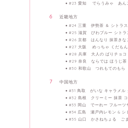
#23 愛知 でらうみゃ あん
近畿地方
#24 三重 伊勢茶 ＆ シト
#25 滋賀 びわブルー シト
#26 京都 はんなり 抹茶き
#27 大阪 めっちゃ くだも
#28 兵庫 大人の ばりチョ
#29 奈良 ならでは ほうじ
#30 和歌山 つれもてのもら
中国地方
#31 鳥取 がいな キャラメ
#32 島根 クリーミー 抹茶
#33 岡山 でーれー フルー
#34 広島 瀬戸内レモン &
#35 山口 かさねちょる ご