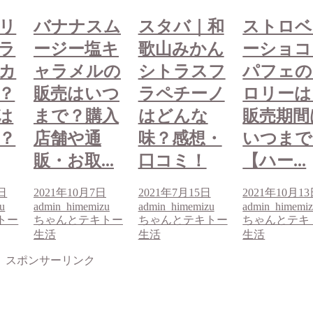
ム
スタバ｜和
ストロベリ
バナナス
キ
歌山みかん
ーショコラ
ージー塩
の
シトラスフ
パフェのカ
ャラメル
つ
ラペチーノ
ロリーは？
販売はい
入
はどんな
販売期間は
まで？購
味？感想・
いつまで？
店舗や通
.
口コミ！
【ハー...
販・お取..
日
2021年7月15日
2021年10月13日
2021年10月7
u
admin_himemizu
admin_himemizu
admin_himemi
トー
ちゃんとテキトー
ちゃんとテキトー
ちゃんとテキ
生活
生活
生活
スポンサーリンク