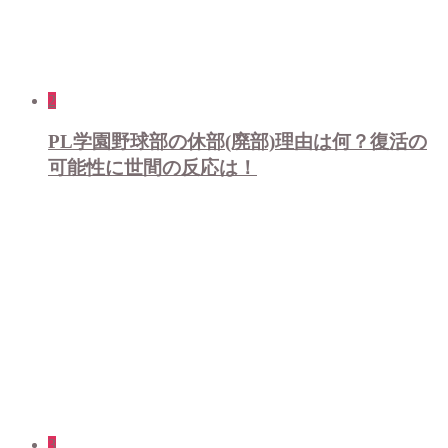
2
PL学園野球部の休部(廃部)理由は何？復活の
可能性に世間の反応は！
3