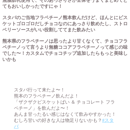
無脂肪乳使用で、そのあっさりさが全体をうまくまとめてと
てもおいしかったですにゃ！
スタバのご当地フラペチーノ熊本飲んだけど、ほんとにビス
ケットゴロゴロだしチョコなのにあっさり飲めたし、ストロ
ベリーソースがいい役割しててまた飲みたい
熊本県のフラペチーノは思ったより甘くなくて、チョコフラ
ペチーノって言うより無糖ココアフラペチーノって感じの味
でした〜！カスタムでチョコチップ追加したらもっと美味し
いかも
スタバ行って来たよ〜！
熊本のフラペチーノ飲んだよ！
「ザクザクビスケットばい ＆ チョコレート フラ
ペチーノ」を飲んだよ〜！
あんま甘ったるい感じはなくて飲みやすかった！
むしろ甘いの好きな人は物足りないかも？
#スタ
バ