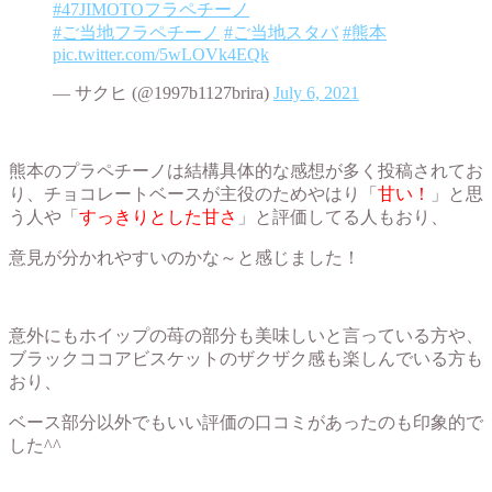
#47JIMOTOフラペチーノ
#ご当地フラペチーノ
#ご当地スタバ
#熊本
pic.twitter.com/5wLOVk4EQk
— サクヒ (@1997b1127brira)
July 6, 2021
熊本のプラペチーノは結構具体的な感想が多く投稿されてお
り、チョコレートベースが主役のためやはり「
甘い！
」と思
う人や「
すっきりとした甘さ
」と評価してる人もおり、
意見が分かれやすいのかな～と感じました！
意外にもホイップの苺の部分も美味しいと言っている方や、
ブラックココアビスケットのザクザク感も楽しんでいる方も
おり、
ベース部分以外でもいい評価の口コミがあったのも印象的で
した^^