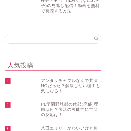
櫻井・有吉THE夜会(なにわ男
子)の見逃し配信！動画を無料
で視聴する方法
人気投稿
アンタッチャブルなんで共演
1
NGだった？解散しない理由も
気になる！
PL学園野球部の休部(廃部)理
2
由は何？復活の可能性に世間
の反応は！
八田エミリ｜かわいいけど何
3