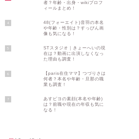
者？年齢・出身・wikiプロフ
ィールまとめ！
48(フォーエイト)音羽の本名
4
や年齢・性別は？すっぴん画
像も気になる！
STスタジオ｜きょーへいの現
5
在は？動画に出演しなくなっ
た理由も調査！
【paris在住ママ】つづりさは
6
何者？本名や年齢・旦那の職
業も調査！
あすピヨの素顔(本名や年齢)
7
は？前職や現在の年収も気に
なる！