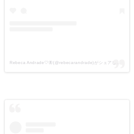
Rebeca Andrade🤍🦋(@rebecarandrade)がシェアした投稿