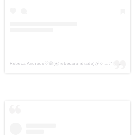
Rebeca Andrade🤍🦋(@rebecarandrade)がシェアした投稿