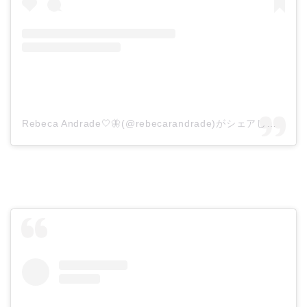
Rebeca Andrade🤍🦋(@rebecarandrade)がシェアした投稿