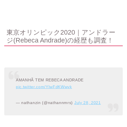
東京オリンピック2020｜アンドラー
ジ(Rebeca Andrade)の経歴も調査！
AMANHÃ TEM REBECA ANDRADE
pic.twitter.com/YIwFdKWwvk
— nathanzin (@nathannmrs)
July 28, 2021