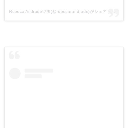
Rebeca Andrade🤍🦋(@rebecarandrade)がシェアした投稿