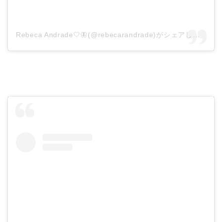
Rebeca Andrade🤍🦋(@rebecarandrade)がシェアした投稿