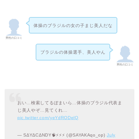
体操のブラジルの女の子まじ美人だな
男性の口コミ
ブラジルの体操選手、美人やん
男性の口コミ
おい…検索してるぽまいら…体操のブラジル代表ま
じ美人やぞ…見てくれ…
pic.twitter.com/yeYdRODelQ
— SΔYΔCΔNDY🧠⚡️⚡️⚡️ (@SAYAKAqo_op)
July