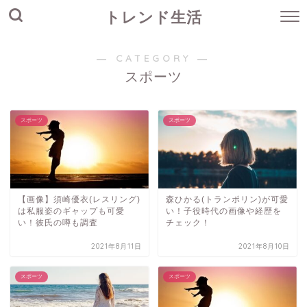
トレンド生活
― CATEGORY ―
スポーツ
スポーツ
スポーツ
【画像】須崎優衣(レスリング)
森ひかる(トランポリン)が可愛
は私服姿のギャップも可愛
い！子役時代の画像や経歴を
い！彼氏の噂も調査
チェック！
2021年8月11日
2021年8月10日
スポーツ
スポーツ