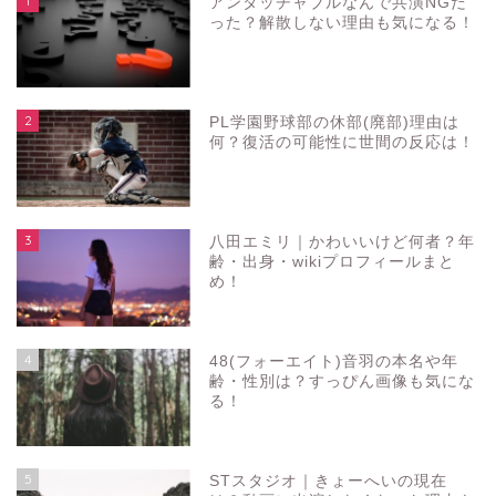
1
アンタッチャブルなんで共演NGだ
った？解散しない理由も気になる！
2
PL学園野球部の休部(廃部)理由は
何？復活の可能性に世間の反応は！
3
八田エミリ｜かわいいけど何者？年
齢・出身・wikiプロフィールまと
め！
4
48(フォーエイト)音羽の本名や年
齢・性別は？すっぴん画像も気にな
る！
5
STスタジオ｜きょーへいの現在