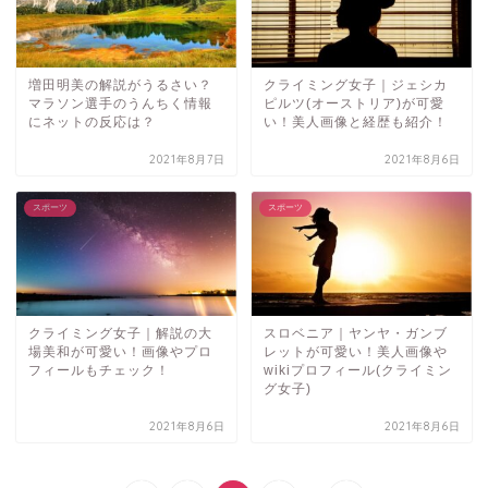
増田明美の解説がうるさい？
クライミング女子｜ジェシカ
マラソン選手のうんちく情報
ピルツ(オーストリア)が可愛
にネットの反応は？
い！美人画像と経歴も紹介！
2021年8月7日
2021年8月6日
スポーツ
スポーツ
クライミング女子｜解説の大
スロベニア｜ヤンヤ・ガンブ
場美和が可愛い！画像やプロ
レットが可愛い！美人画像や
フィールもチェック！
wikiプロフィール(クライミン
グ女子)
2021年8月6日
2021年8月6日