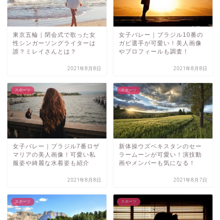
東京五輪｜閉会式で歌った女
女子バレー｜ブラジル10番の
性シンガーソングライターは
ガビ選手が可愛い！美人画像
誰？ミレイさんとは？
やプロフィールも調査！
2021年8月8日
2021年8月8日
スポーツ
スポーツ
女子バレー｜ブラジル7番ロザ
新体操ウズベキスタンのセー
マリアの美人画像！可愛い私
ラームーンが可愛い！演技動
服姿や綺麗な水着姿も紹介
画やメンバーも気になる！
2021年8月8日
2021年8月7日
スポーツ
スポーツ