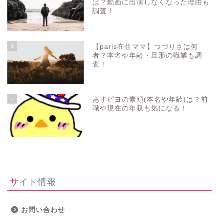
は？動画に出演しなくなった理由も
調査！
6
【paris在住ママ】つづりさは何
者？本名や年齢・旦那の職業も調
査！
7
あすピヨの素顔(本名や年齢)は？前
職や現在の年収も気になる！
サイト情報
お問い合わせ