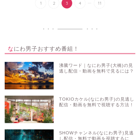
...
1
2
3
4
11
なにわ男子おすすめ番組！
沸騰ワード｜なにわ男子(大橋)の見
逃し配信・動画を無料で見るには？
TOKIOカケル(なにわ男子)の見逃し
配信・動画を無料で視聴する方法！
SHOWチャンネル(なにわ男子)見逃
し配信・無料で動画を視聴するに