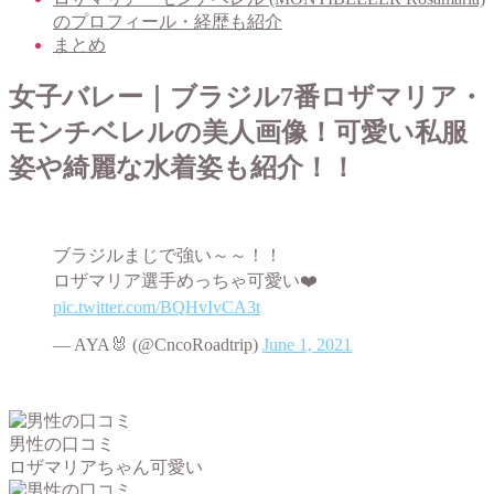
のプロフィール・経歴も紹介
まとめ
女子バレー｜ブラジル7番ロザマリア・
モンチベレルの美人画像！可愛い私服
姿や綺麗な水着姿も紹介！！
ブラジルまじで強い～～！！
ロザマリア選手めっちゃ可愛い❤️
pic.twitter.com/BQHvIvCA3t
— AYA🐰 (@CncoRoadtrip)
June 1, 2021
男性の口コミ
ロザマリアちゃん可愛い