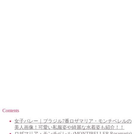
Contents
女子バレー｜ブラジル7番ロザマリア・モンチベレルの
美人画像！可愛い私服姿や綺麗な水着姿も紹介！！
ロザマリア・モンチベレル (MONTIBELLER Rosamaria)