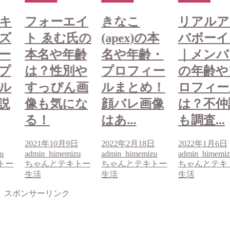
キ
フォーエイ
きなこ
リアルア
ズ
ト ゑむ氏の
(apex)の本
バボーイ
ー
本名や年齢
名や年齢・
｜メンバ
プ
は？性別や
プロフィー
の年齢や
ル
すっぴん画
ルまとめ！
ロフィー
説
像も気にな
顔バレ画像
は？不仲
る！
はあ...
も調査...
2021年10月9日
2022年2月18日
2022年1月6日
u
admin_himemizu
admin_himemizu
admin_himemi
トー
ちゃんとテキトー
ちゃんとテキトー
ちゃんとテキ
生活
生活
生活
スポンサーリンク