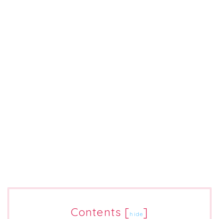
Contents
[
]
hide