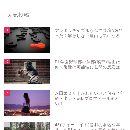
人気投稿
1
アンタッチャブルなんで共演NGだ
った？解散しない理由も気になる！
2
PL学園野球部の休部(廃部)理由は
何？復活の可能性に世間の反応は！
3
八田エミリ｜かわいいけど何者？年
齢・出身・wikiプロフィールまと
め！
4
48(フォーエイト)音羽の本名や年