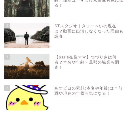
齢・性別は？すっぴん画像も気にな
る！
5
STスタジオ｜きょーへいの現在
は？動画に出演しなくなった理由も
調査！
6
【paris在住ママ】つづりさは何
者？本名や年齢・旦那の職業も調
査！
7
あすピヨの素顔(本名や年齢)は？前
職や現在の年収も気になる！