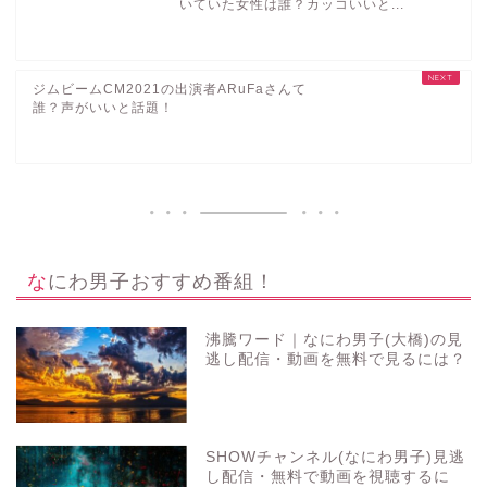
いていた女性は誰？カッコいいと...
ジムビームCM2021の出演者ARuFaさんて
誰？声がいいと話題！
なにわ男子おすすめ番組！
沸騰ワード｜なにわ男子(大橋)の見
逃し配信・動画を無料で見るには？
SHOWチャンネル(なにわ男子)見逃
し配信・無料で動画を視聴するに