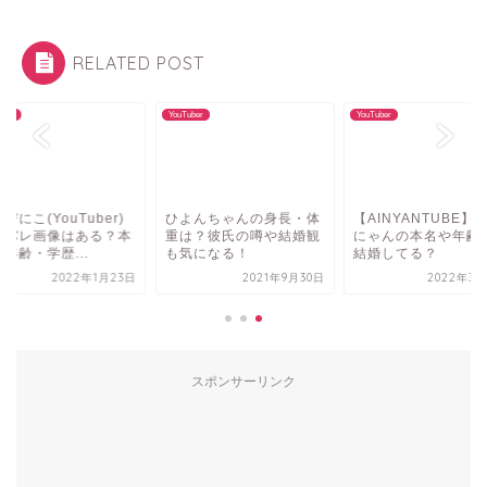
RELATED POST
uber
YouTuber
YouTuber
びにこ(YouTuber)
ひよんちゃんの身長・体
【AINYANTUBE】
顔バレ画像はある？本
重は？彼氏の噂や結婚観
にゃんの本名や年齢
年齢・学歴...
も気になる！
結婚してる？
2022年1月23日
2021年9月30日
2022年3月
スポンサーリンク