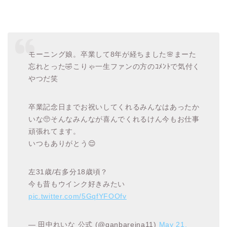
モーニング娘。卒業して8年が経ちました🌸まーた
忘れとった🤣こりゃ一生ファンの方のｺﾒﾝﾄで気付く
やつだ笑
卒業記念日までお祝いしてくれるみんなはあったか
いな🥺そんなみんなが喜んでくれるけん今もお仕事
頑張れてます。
いつもありがとう😌
左31歳/右多分18歳頃？
今も昔もウインク好きみたい
pic.twitter.com/5GqfYFOOfv
— 田中れいな 公式 (@ganbareina11)
May 21,