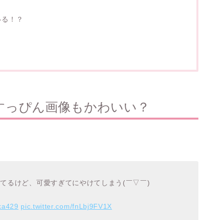
いる！？
すっぴん画像もかわいい？
作ってるけど、可愛すぎてにやけてしまう(￣▽￣)
ka429
pic.twitter.com/fnLbj9FV1X