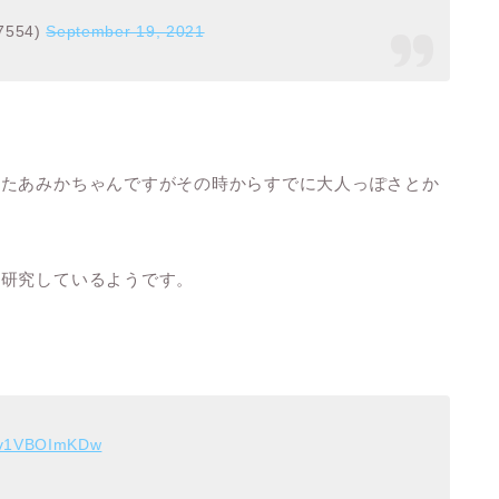
7554)
September 19, 2021
ったあみかちゃんですがその時からすでに大人っぽさとか
を研究しているようです。
m/v1VBOImKDw