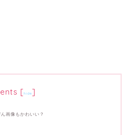
ents
[
]
hide
ぴん画像もかわいい？