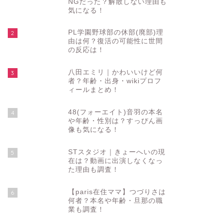
NGだった？解散しない理由も
気になる！
PL学園野球部の休部(廃部)理
2
由は何？復活の可能性に世間
の反応は！
八田エミリ｜かわいいけど何
3
者？年齢・出身・wikiプロフ
ィールまとめ！
48(フォーエイト)音羽の本名
4
や年齢・性別は？すっぴん画
像も気になる！
STスタジオ｜きょーへいの現
5
在は？動画に出演しなくなっ
た理由も調査！
【paris在住ママ】つづりさは
6
何者？本名や年齢・旦那の職
業も調査！