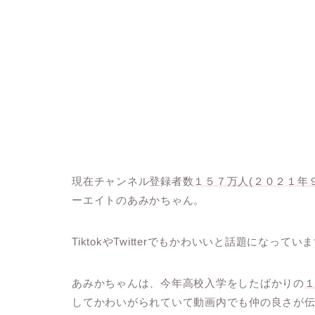
現在チャンネル登録者数
１５７万人(２０２１年
ーエイトの
あみかちゃん
。
TiktokやTwitterでもかわいいと話題になってい
あみかちゃんは、今年高校入学をしたばかりの
してかわいがられていて動画内でも仲の良さが