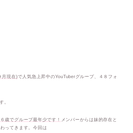
９月現在)
で人気急上昇中のYouTuberグループ、４８フォ
ます。
１６歳でグループ最年少です！
メンバーからは妹的存在と
伝わってきます。今回は