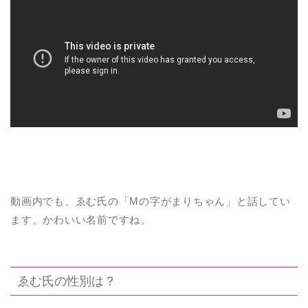
動画内でも、ゑむ氏の「Mの字がまりちゃん」と話してい
ます。かわいい名前ですね。
ゑむ氏の性別は？