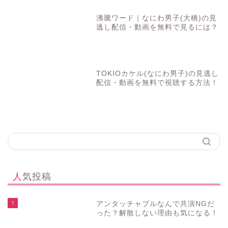
沸騰ワード｜なにわ男子(大橋)の見
逃し配信・動画を無料で見るには？
TOKIOカケル(なにわ男子)の見逃し
配信・動画を無料で視聴する方法！
人気投稿
1
アンタッチャブルなんで共演NGだ
った？解散しない理由も気になる！