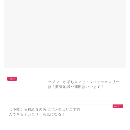
セブン｜かぼちゃマリトッツォのカロリー
は？販売地域や期間はいつまで？
【小枝】昭和給食のあげパン味はどこで購
入できる？カロリーも気になる！