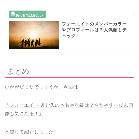
フォーエイトのメンバーカラー
やプロフィールは？人気順もチ
ェック！
まとめ
いかがだったでしょうか。今回は
「フォーエイト ゑむ氏の本名や年齢は？性別やすっぴん画
像も気になる！」
と題して紹介しました！