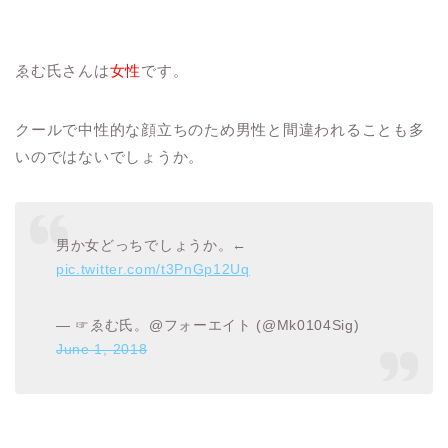
ゑむ氏さんは
女性
です。
クールで中性的な顔立ちのため男性と間違われることも多
いのではないでしょうか。
男か女どっちでしょうか。←
pic.twitter.com/t3PnGp12Uq
— ☞ゑむ氏。@フォーエイト (@Mk0104Sig)
June 1, 2018