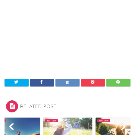
RELATED POST
uber
YouTuber
YouTuber