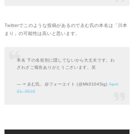
Twitterでこのような投稿があるのでゑむ氏の本名は「川本
まり」の可能性は高いと思います。
本名 下の名前別に隠してないから大丈夫です。わ
ざわざご報告ありがとうございます。笑
— ☞ゑむ氏。@フォーエイト (@Mk0104Sig)
April
21, 2020