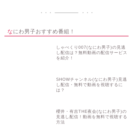
なにわ男子おすすめ番組！
しゃべくり007(なにわ男子)の見逃
し配信は？無料動画の配信サービス
を紹介！
SHOWチャンネル(なにわ男子)見逃
し配信・無料で動画を視聴するに
は？
櫻井・有吉THE夜会(なにわ男子)の
見逃し配信！動画を無料で視聴する
方法