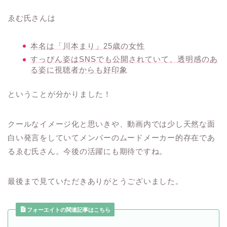
ゑむ氏さんは
本名は「川本まり」25歳の女性
すっぴん姿はSNSでも公開されていて、透明感のあ
る姿に視聴者からも好印象
ということが分かりました！
クールなイメージ化と思いきや、動画内では少し天然な面
白い発言をしていてメンバーのムードメーカー的存在であ
るゑむ氏さん。今後の活躍にも期待ですね。
最後まで見ていただきありがとうございました。
フォーエイトの関連記事はこちら