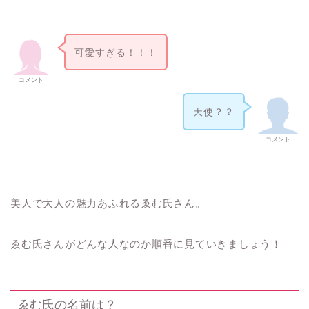
可愛すぎる！！！
コメント
天使？？
コメント
美人で大人の魅力あふれるゑむ氏さん。
ゑむ氏さんがどんな人なのか順番に見ていきましょう！
ゑむ氏の名前は？