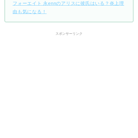
フォーエイト 永ennのアリスに彼氏はいる？炎上理
由も気になる！
スポンサーリンク