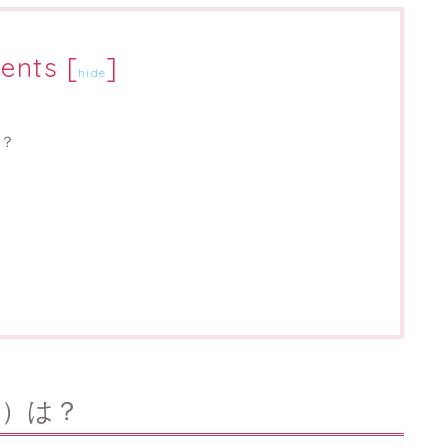
ents
[
]
hide
？
校）は？