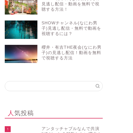
見逃し配信・動画を無料で視
聴する方法！
SHOWチャンネル(なにわ男
子)見逃し配信・無料で動画を
視聴するには？
櫻井・有吉THE夜会(なにわ男
子)の見逃し配信！動画を無料
で視聴する方法
人気投稿
アンタッチャブルなんで共演
1