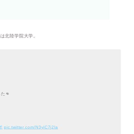
学は北陸学院大学。
た👊
ポ
pic.twitter.com/N3yiC7j2Ia