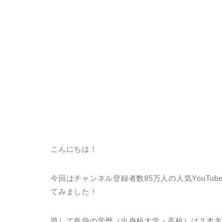
こんにちは！
今回はチャンネル登録者数85万人の人気YouTu
てみました！
題して島袋の学歴（出身校大学・高校）は？本