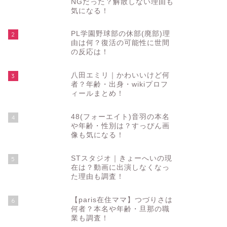
NGだった？解散しない理由も
気になる！
PL学園野球部の休部(廃部)理
2
由は何？復活の可能性に世間
の反応は！
八田エミリ｜かわいいけど何
3
者？年齢・出身・wikiプロフ
ィールまとめ！
48(フォーエイト)音羽の本名
4
や年齢・性別は？すっぴん画
像も気になる！
STスタジオ｜きょーへいの現
5
在は？動画に出演しなくなっ
た理由も調査！
【paris在住ママ】つづりさは
6
何者？本名や年齢・旦那の職
業も調査！