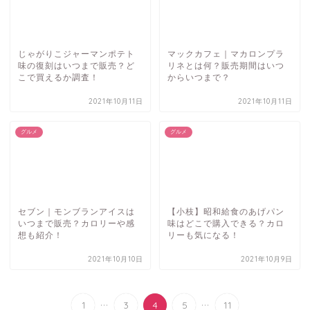
じゃがりこジャーマンポテト
マックカフェ｜マカロンプラ
味の復刻はいつまで販売？ど
リネとは何？販売期間はいつ
こで買えるか調査！
からいつまで？
2021年10月11日
2021年10月11日
グルメ
グルメ
セブン｜モンブランアイスは
【小枝】昭和給食のあげパン
いつまで販売？カロリーや感
味はどこで購入できる？カロ
想も紹介！
リーも気になる！
2021年10月10日
2021年10月9日
...
...
1
3
4
5
11