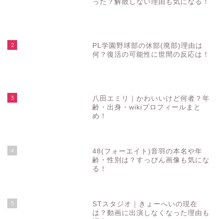
った？解散しない理由も気になる！
2
PL学園野球部の休部(廃部)理由は
何？復活の可能性に世間の反応は！
3
八田エミリ｜かわいいけど何者？年
齢・出身・wikiプロフィールまと
め！
4
48(フォーエイト)音羽の本名や年
齢・性別は？すっぴん画像も気にな
る！
5
STスタジオ｜きょーへいの現在
は？動画に出演しなくなった理由も