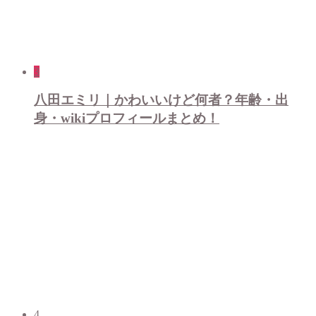
3
八田エミリ｜かわいいけど何者？年齢・出
身・wikiプロフィールまとめ！
4