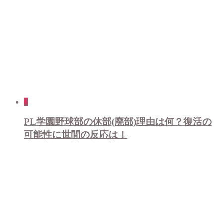
2
PL学園野球部の休部(廃部)理由は何？復活の
可能性に世間の反応は！