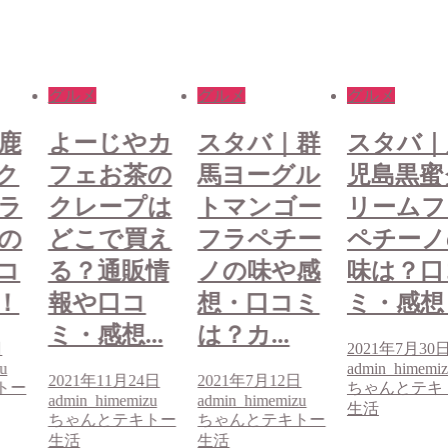
グルメ
グルメ
グルメ
鹿
よーじやカ
スタバ｜群
スタバ｜
ク
フェお茶の
馬ヨーグル
児島黒蜜
ラ
クレープは
トマンゴー
リームフ
の
どこで買え
フラペチー
ペチーノ
コ
る？通販情
ノの味や感
味は？口
！
報や口コ
想・口コミ
ミ・感想
ミ・感想...
は？カ...
日
2021年7月30
u
admin_himemi
2021年11月24日
2021年7月12日
トー
ちゃんとテキ
admin_himemizu
admin_himemizu
生活
ちゃんとテキトー
ちゃんとテキトー
生活
生活