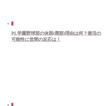
2
PL学園野球部の休部(廃部)理由は何？復活の
可能性に世間の反応は！
3