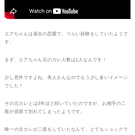
エアちゃんは過去の恋愛で、つらい経験をしていたようで
す。
まず、エアちゃん元のカレ人数は1人なんです！
少し意外ですよね。美人さんなのでもう少し多いイメージ
でした！
その元カレとは3年ほど続いていたのですが、お相手の二
股が原因で別れてしまったようです。
唯一の元カレが二股をしていたなんて、とてもショックで