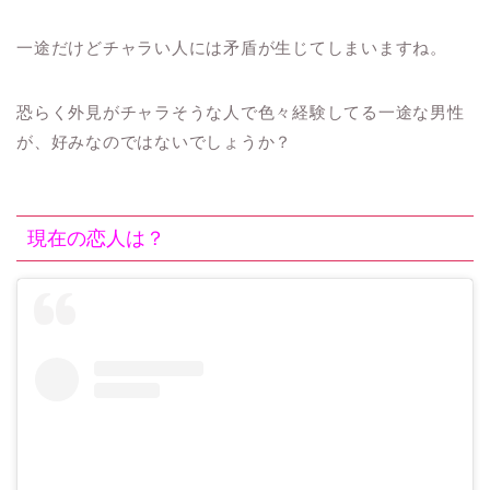
一途だけどチャラい人には矛盾が生じてしまいますね。
恐らく外見がチャラそうな人で色々経験してる一途な男性
が、好みなのではないでしょうか？
現在の恋人は？