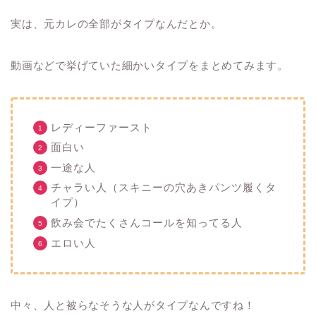
実は、元カレの全部がタイプなんだとか。
動画などで挙げていた細かいタイプをまとめてみます。
レディーファースト
面白い
一途な人
チャラい人（スキニーの穴あきパンツ履くタ
イプ）
飲み会でたくさんコールを知ってる人
エロい人
中々、人と被らなそうな人がタイプなんですね！