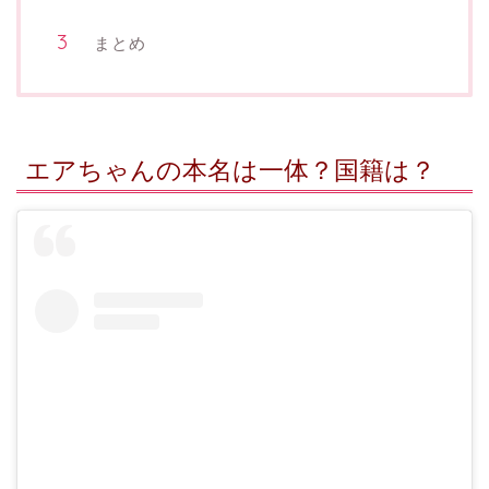
まとめ
エアちゃんの本名は一体？国籍は？