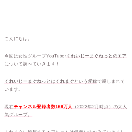
こんにちは。
今回は女性グループYouTuber
くれいじーまぐねっとのエア
について調べていきます！
くれいじーまぐねっと
は
くれまぐ
という愛称
で親しまれて
います。
現在
チャンネル登録者数168万人
（2022年2月時点）の大人
気グループ。
くれまぐに所属するエアちゃんは何者なのかみていきまし