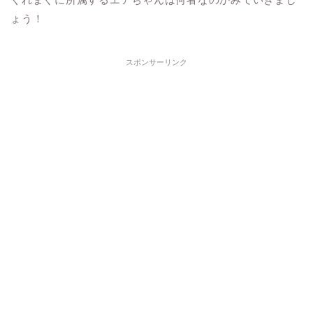
ょう！
スポンサーリンク