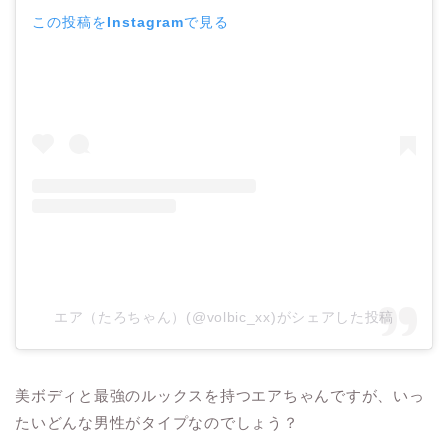
この投稿をInstagramで見る
エア（たろちゃん）(@volbic_xx)がシェアした投稿
美ボディと最強のルックスを持つエアちゃんですが、いっ
たいどんな男性がタイプなのでしょう？