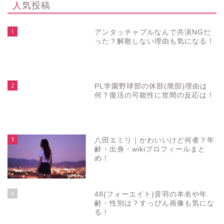
人気投稿
1
アンタッチャブルなんで共演NGだ
った？解散しない理由も気になる！
2
PL学園野球部の休部(廃部)理由は
何？復活の可能性に世間の反応は！
3
八田エミリ｜かわいいけど何者？年
齢・出身・wikiプロフィールまと
め！
4
48(フォーエイト)音羽の本名や年
齢・性別は？すっぴん画像も気にな
る！