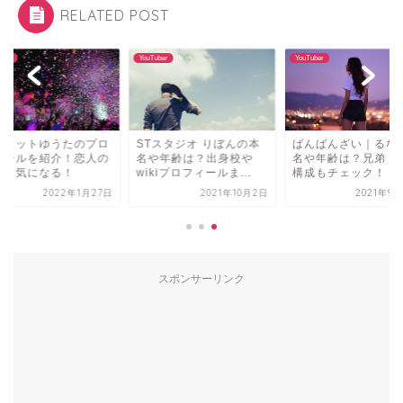
RELATED POST
uber
YouTuber
YouTuber
ムドットゆうたのプロ
STスタジオ りぼんの本
ばんばんざい｜るな
ィールを紹介！恋人の
名や年齢は？出身校や
名や年齢は？兄弟・
在も気になる！
wikiプロフィールま...
構成もチェック！
2022年1月27日
2021年10月2日
2021年9
スポンサーリンク