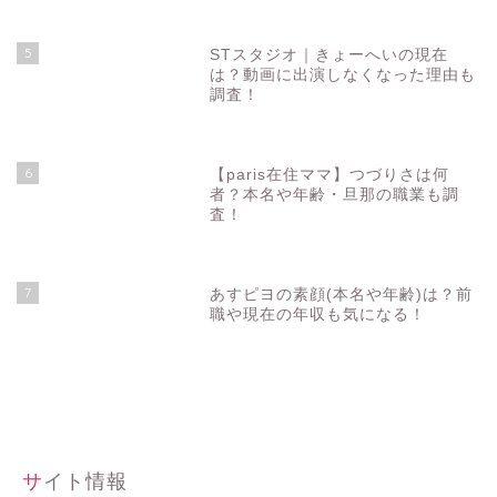
5
STスタジオ｜きょーへいの現在
は？動画に出演しなくなった理由も
調査！
6
【paris在住ママ】つづりさは何
者？本名や年齢・旦那の職業も調
査！
7
あすピヨの素顔(本名や年齢)は？前
職や現在の年収も気になる！
サイト情報