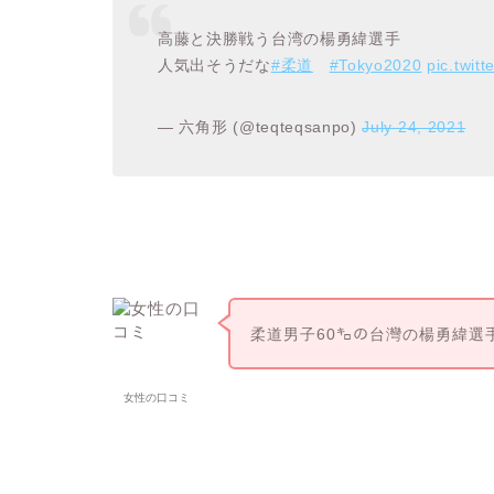
高藤と決勝戦う台湾の楊勇緯選手
人気出そうだな
#柔道
#Tokyo2020
pic.twit
— 六角形 (@teqteqsanpo)
July 24, 2021
柔道男子60㌔の台灣の楊勇緯選
女性の口コミ