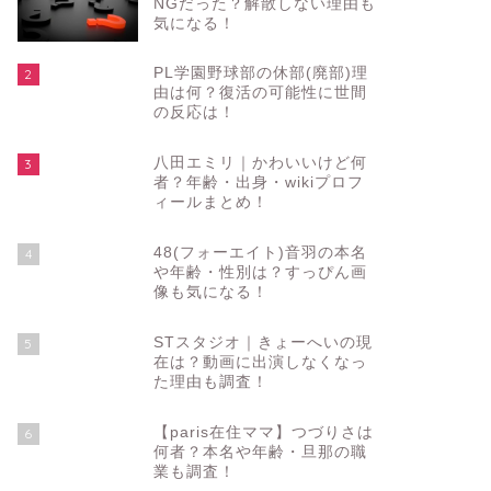
NGだった？解散しない理由も
気になる！
PL学園野球部の休部(廃部)理
2
由は何？復活の可能性に世間
の反応は！
八田エミリ｜かわいいけど何
3
者？年齢・出身・wikiプロフ
ィールまとめ！
48(フォーエイト)音羽の本名
4
や年齢・性別は？すっぴん画
像も気になる！
STスタジオ｜きょーへいの現
5
在は？動画に出演しなくなっ
た理由も調査！
【paris在住ママ】つづりさは
6
何者？本名や年齢・旦那の職
業も調査！