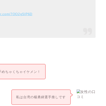
ter.com/7OO2gSIP6D
手めちゃくちゃイケメン！
私は台湾の楊勇緯選手推しです