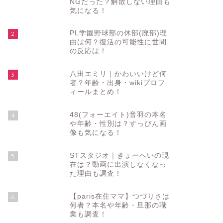
NGだった？解散しない理由も
気になる！
PL学園野球部の休部(廃部)理
2
由は何？復活の可能性に世間
の反応は！
八田エミリ｜かわいいけど何
3
者？年齢・出身・wikiプロフ
ィールまとめ！
48(フォーエイト)音羽の本名
4
や年齢・性別は？すっぴん画
像も気になる！
STスタジオ｜きょーへいの現
5
在は？動画に出演しなくなっ
た理由も調査！
【paris在住ママ】つづりさは
6
何者？本名や年齢・旦那の職
業も調査！