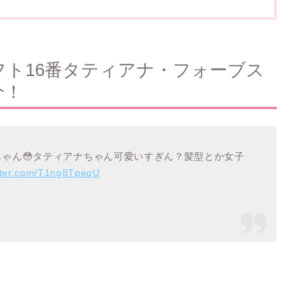
ト16番タティアナ・フォーブス
介！
ゃん😳タティアナちゃん可愛いすぎん？髪型とか女子
itter.com/T1ng8TpeqU