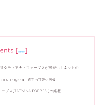
ents
[
]
hide
6番タティアナ・フォーブスが可愛い！ネットの
BES Tatyana）選手の可愛い画像
ス(TATYANA FORBES )の経歴