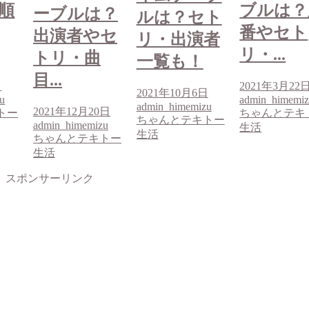
ブルは？順
？
ーブルは
ルは？セト
番やセト
セ
出演者や
リ・出演者
リ・...
トリ・曲
一覧も！
目...
2021年3月22日
2021年10月6日
admin_himemizu
admin_himemizu
0日
2021年12月2
ちゃんとテキトー
ちゃんとテキトー
u
admin_himemi
生活
生活
トー
ちゃんとテキ
生活
スポンサーリンク