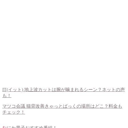
IT(イット) 地上波カットは腕が噛まれるシーン？ネットの声
も！
マツコ会議 猫背改善きゃっとばっくの場所はどこ？料金も
チェック！
なにわ男子おすすめ番組！