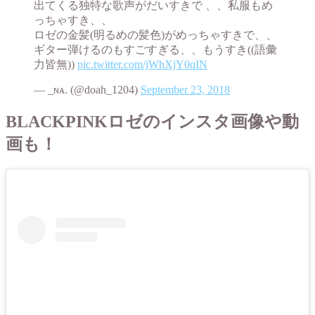
出てくる独特な歌声がだいすきで 、、私服もめ
っちゃすき、、
ロゼの金髪(明るめの髪色)がめっちゃすきで、、
ギター弾けるのもすごすぎる、、もうすき((語彙
力皆無))
pic.twitter.com/jWhXjY0qIN
— _ɴᴀ. (@doah_1204)
September 23, 2018
BLACKPINKロゼのインスタ画像や動
画も！