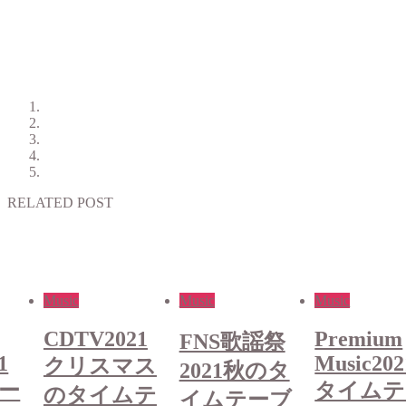
RELATED POST
Music
Music
Music
1
Premium
CDTV202
FNS歌謡祭
Music2021
ス
クリスマ
2021秋のタ
タイムテー
テ
のタイム
イムテーブ