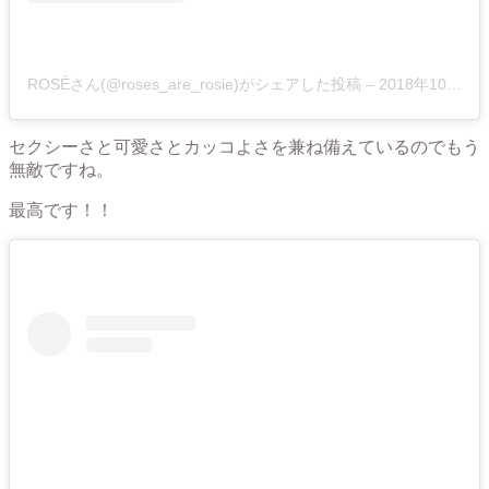
ROSÉさん(@roses_are_rosie)がシェアした投稿 –
2018年10月月10日午前2時19分PDT
セクシーさと可愛さとカッコよさを兼ね備えているのでもう
無敵ですね。
最高です！！