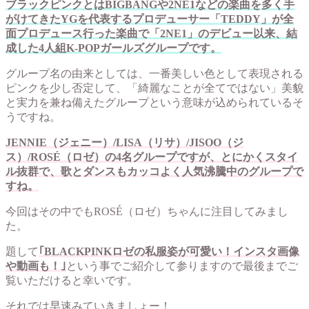
ブラックピンクとはBIGBANGや2NE1などの楽曲を多く手
がけてきたYGを代表するプロデューサー「TEDDY」が全
面プロデュース行った楽曲で「2NE1」のデビュー以来、結
成した4人組K-POPガールズグループです。
グループ名の由来としては、一番美しい色として表現される
ピンクを少し否定して、「綺麗なことが全てではない」美貌
と実力を兼ね備えたグループという意味が込められているそ
うですね。
JENNIE（ジェニー）/LISA（リサ）/JISOO（ジ
ス）/ROSÉ（ロゼ）の4名グループですが、とにかくスタイ
ル抜群で、歌とダンスもカッコよく人気沸騰中のグループで
すね。
今回はその中でもROSÉ（ロゼ）ちゃんに注目してみまし
た。
題して
｢BLACKPINKロゼの私服姿が可愛い！インスタ画像
や動画も！｣
という事でご紹介して参りますので最後までご
覧いただけると幸いです。
それでは早速みていきましょー！