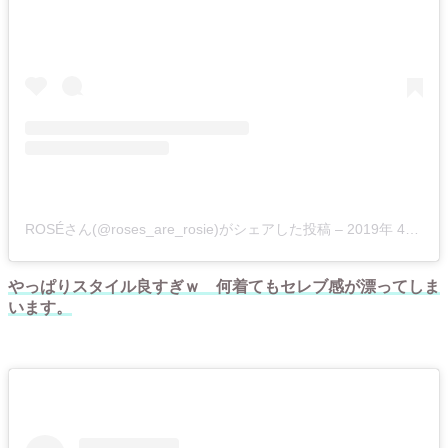
ROSÉさん(@roses_are_rosie)がシェアした投稿 –
2019年 4月月22日午後12時56分PDT
やっぱりスタイル良すぎｗ 何着てもセレブ感が漂ってしま
います。