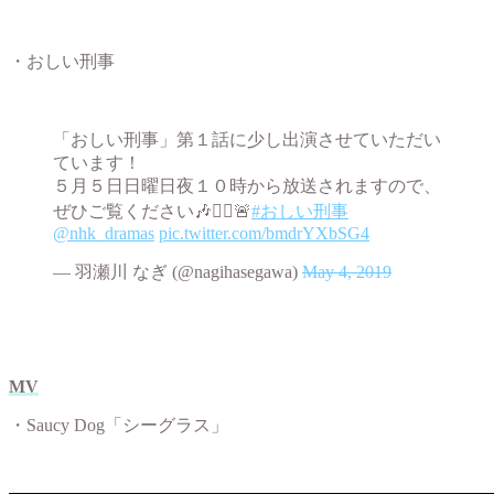
・おしい刑事
「おしい刑事」第１話に少し出演させていただい
ています！
５月５日日曜日夜１０時から放送されますので、
ぜひご覧ください🎶👮‍♂️🚨
#おしい刑事
@nhk_dramas
pic.twitter.com/bmdrYXbSG4
— 羽瀬川 なぎ (@nagihasegawa)
May 4, 2019
MV
・Saucy Dog「シーグラス」