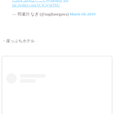
に読む話
#はじこい
@hajikoi_tbs
pic.twitter.com/1CjGVsbTbU
— 羽瀬川 なぎ (@nagihasegawa)
March 18, 2019
・崖っぷちホテル