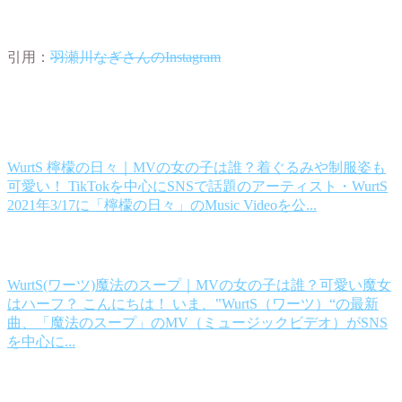
引用：
羽瀬川なぎさんのInstagram
WurtS 檸檬の日々｜MVの女の子は誰？着ぐるみや制服姿も
可愛い！
TikTokを中心にSNSで話題のアーティスト・WurtS
2021年3/17に「檸檬の日々」のMusic Videoを公...
WurtS(ワーツ)魔法のスープ｜MVの女の子は誰？可愛い魔女
はハーフ？
こんにちは！ いま、‟WurtS（ワーツ）“の最新
曲、「魔法のスープ」のMV（ミュージックビデオ）がSNS
を中心に...