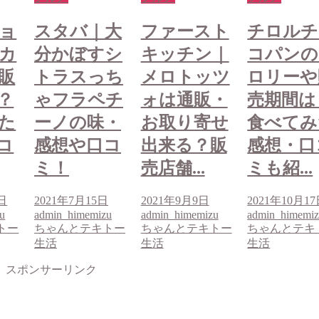
大
ファースト
チロルチョ
スタバ｜
シ
キッチン｜
コパンのカ
分かぼす
ち
メロトッツ
ロリーや販
トラスっ
チ
ォは通販・
売期間は？
ゃフラペ
・
お取り寄せ
食べてみた
ーノの味
コ
出来る？販
感想・口コ
感想や口
売店舗...
ミも紹...
ミ！
日
2021年9月9日
2021年10月17日
2021年7月15
u
admin_himemizu
admin_himemizu
admin_himemi
トー
ちゃんとテキトー
ちゃんとテキトー
ちゃんとテキ
生活
生活
生活
スポンサーリンク