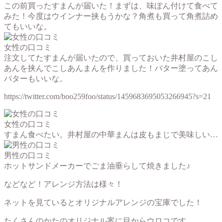
この前買ったすまんが届いた！まずは、味ぽん付けて食べて
みた！今度はウインナー挟もうかな？角煮も買って角煮詰め
てもいいな。
女性の口コミ
注文してたすまんが届いたので、買っておいた井村屋のこし
あんを挟んでこしあんまんを作りました！バター塗ってあん
バターもいいな。
https://twitter.com/boo259foo/status/1459683695053266945?s=21
女性の口コミ
すまん食べたい。井村屋の中華まんは皮もまじで美味しい…
男性の口コミ
ホットサンドメーカーでごま油垂らして焼きました♪
などなど！アレンジ方法は様々！
ネットを見ているとオリジナルアレンジの宝庫でした！
たくさんのかたのオリジナル案に目からウロコです。