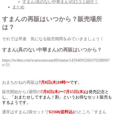
すまん(具のない中華まん)の口コミ紹介！
まとめ
すまんの再販はいつから？販売場所
は？
それでは早速 気になる販売期間をみていきましょう！
すまん(具のない中華まん)の再販はいつから？
https://twitter.com/wanwanwaanft9/status/1459409326037028869?
s=21
おまちかねの再販は
7
月8日
(木)10時〜
です。
販売開始から1週間の
7月8日(木)〜7月15日(木)
は発売記念と
し、「おまたせしてすまん！割」というお得なセット販売も
するようです。
通常はすまん2袋セットで
¥2160(送料込)
のところ「すまん