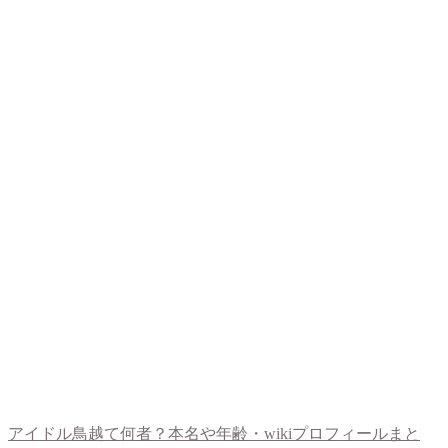
アイドル鳥越て何者？本名や年齢・wikiプロフィールまと