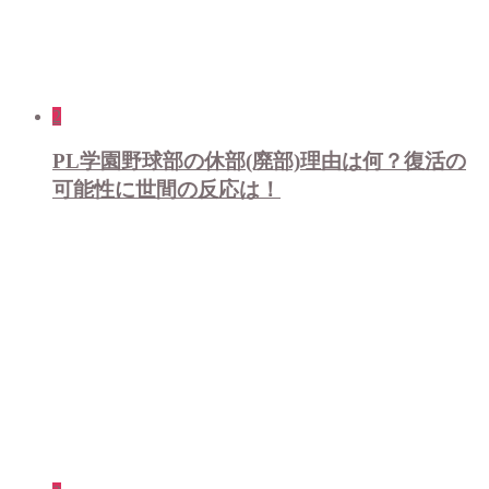
2
PL学園野球部の休部(廃部)理由は何？復活の
可能性に世間の反応は！