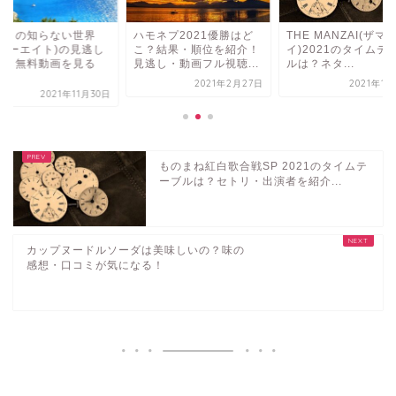
モネプ2021優勝はど
THE MANZAI(ザマンザ
マツコの知らない世
？結果・順位を紹介！
イ)2021のタイムテーブ
(フォーエイト)の見
逃し・動画フル視聴...
ルは？ネタ...
配信・無料動画を見
方...
2021年2月27日
2021年12月5日
2021年11
ものまね紅白歌合戦SP 2021のタイムテ
ーブルは？セトリ・出演者を紹介...
カップヌードルソーダは美味しいの？味の
感想・口コミが気になる！