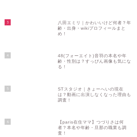
3
八田エミリ｜かわいいけど何者？年
齢・出身・wikiプロフィールまと
め！
4
48(フォーエイト)音羽の本名や年
齢・性別は？すっぴん画像も気にな
る！
5
STスタジオ｜きょーへいの現在
は？動画に出演しなくなった理由も
調査！
6
【paris在住ママ】つづりさは何
者？本名や年齢・旦那の職業も調
査！