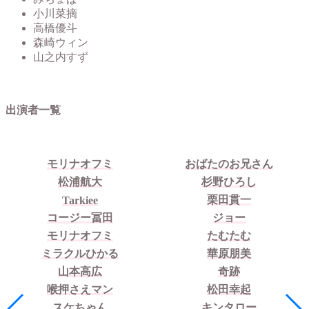
小川菜摘
高橋優斗
森崎ウィン
山之内すず
出演者一覧
モリナオフミ
おばたのお兄さん
松浦航大
杉野ひろし
栗田貫一
Tarkiee
コージー冨田
ジョー
モリナオフミ
たむたむ
ミラクルひかる
華原朋美
山本高広
奇跡
喉押さえマン
松田幸起
スケちゃん
キンタロー