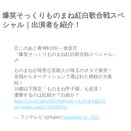
爆笑そっくりものまね紅白歌合戦スペ
シャル｜出演者を紹介！
⏰このあと夜9時20分～放送⏰
『爆笑そっくりものまね紅白歌合戦スペシャル』
🎶
ものまねが得意な芸能人が珠玉のネタで激突！
全国からオーディションで選ばれた精鋭が大集
結！
18歳以下限定「ものまね甲子園」も必見！
優勝するのは紅組か？白組か？
https://t.co/nTmhu3XOYq
#fujitv
#ものまね紅白
pic.twitter.com/u73zGhRVrg
— フジテレビ (@fujitv)
September 11, 2021