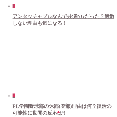
1
アンタッチャブルなんで共演NGだった？解散
しない理由も気になる！
2
PL学園野球部の休部(廃部)理由は何？復活の
可能性に世間の反応は！