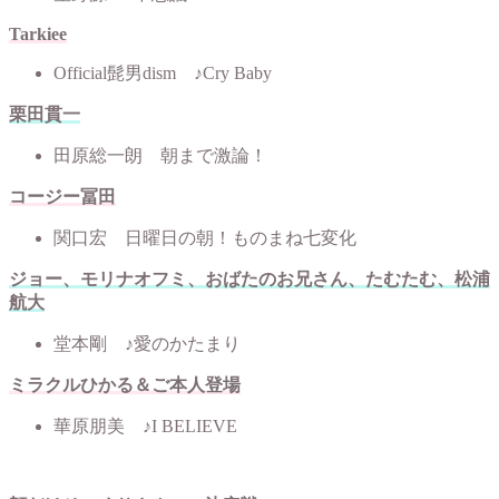
Tarkiee
Official髭男dism ♪Cry Baby
栗田貫一
田原総一朗 朝まで激論！
コージー冨田
関口宏 日曜日の朝！ものまね七変化
ジョー、モリナオフミ、おばたのお兄さん、たむたむ、松浦
航大
堂本剛 ♪愛のかたまり
ミラクルひかる＆ご本人登場
華原朋美 ♪I BELIEVE