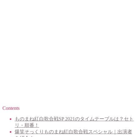
Contents
ものまね紅白歌合戦SP 2021のタイムテーブルは？セト
リ・順番！
爆笑そっくりものまね紅白歌合戦スペシャル｜出演者