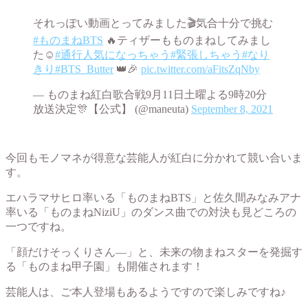
それっぽい動画とってみました🎬気合十分で挑む
#ものまねBTS
🔥ティザーもものまねしてみまし
た☺
#通行人気になっちゃう
#緊張しちゃう
#なり
きり
#BTS_Butter
👑🎉
pic.twitter.com/aFitsZqNby
— ものまね紅白歌合戦9月11日土曜よる9時20分
放送決定🎊【公式】 (@maneuta)
September 8, 2021
今回もモノマネが得意な芸能人が紅白に分かれて競い合いま
す。
エハラマサヒロ率いる「ものまねBTS」と佐久間みなみアナ
率いる「ものまねNiziU」のダンス曲での対決も見どころの
一つですね。
「顔だけそっくりさん―」と、未来の物まねスターを発掘す
る「ものまね甲子園」も開催されます！
芸能人は、ご本人登場もあるようですので楽しみですね♪