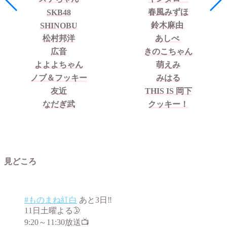
春風みずほ
SKB48
鈴木麻由
SHINOBU
松村邦洋
あしべ
広音
きのこちゃん
よよよちゃん
萌えみ
ノブ＆フッキー
みはる
友近
THIS IS 岡下
なだぎ武
クッキー！
見どころ
#ものまね紅白
あと3日‼️
11日土曜よる🌛
9:20～11:30放送📺