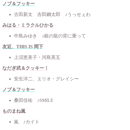
ノブ＆フッキー
古田新太 吉田鋼太郎 ♪うっせぇわ
みはる・ミラクルひかる
中島みゆき ♪銀の龍の背に乗って
友近、THIS IS 岡下
上沼恵美子・河島英五
なだぎ武＆クッキー！
安生洋二、エリオ・グレイシー
ノブ＆フッキー
桑田佳祐 ♪SMILE
ものまね嵐
嵐 ♪カイト