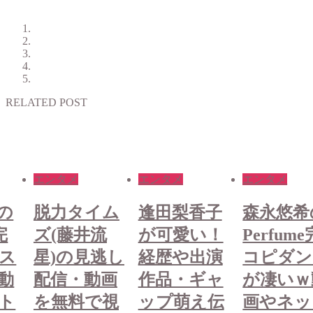
RELATED POST
エンタメ
エンタメ
エンタメ
ム
逢田梨香子
森永悠希の
脱力タイ
流
が可愛い！
Perfume完
ズ(藤井
逃し
経歴や出演
コピダンス
星)の見
画
作品・ギャ
が凄いｗ動
配信・動
視
ップ萌え伝
画やネット
を無料で