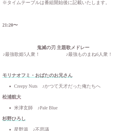
※タイムテーブルは番組開始後に記載いたします。
21:20〜
鬼滅の刃 主題歌メドレー
♪最強歌姫5人衆！
♪最強ものまね6人衆！
モリナオフミ・おばたのお兄さん
Creepy Nuts ♪かつて天才だった俺たちへ
松浦航大
米津玄師 ♪Pale Blue
杉野ひろし
星野源 ♪不思議