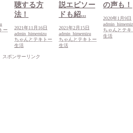
説エピソー
の声も！
聴する方
ドも紹...
法！
2020年1月9日
admin_himemizu
6日
2021年2月15日
2021年11月1
ちゃんとテキトー
u
admin_himemizu
admin_himemi
生活
トー
ちゃんとテキトー
ちゃんとテキ
生活
生活
スポンサーリンク