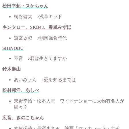
松田幸起・スケちゃん
桐谷健太 ♪浅草キッド
キンタロー、SKB48、春風みずほ
道玄坂43 ♪弱肉強食時代
SHINOBU
琴音 ♪君は生きてますか
鈴木麻由
あいみょん ♪愛を知るまでは
松村邦洋、あしべ
東野幸治・松本人志 ワイドナショーに大物有名人が
続々？
広音、きのこちゃん
木村拓哉・長澤まさみ 映画「マスカレード・ナイ