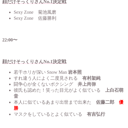
顔だけそっくりさんNo.1決定戦
Sexy Zone 菊池風磨
Sexy Zone 佐藤勝利
22:00〜
顔だけそっくりさんNo.1決定戦
若干ホリが深い Snow Man
岩本照
すれ違う人によく二度見される
有村架純
闘争心が全くないボクシング
井上尚弥
彼氏も認めた！笑った目元がよく似ている
上白石萌
音
本人に似ているあまり出世まで出来た
佐藤二郎
優
勝
マスクをしているとよく似ている
有吉弘行