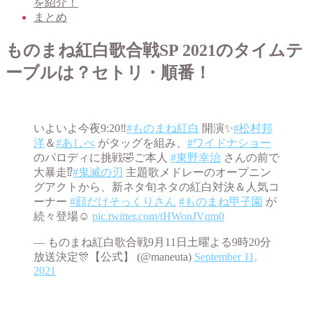
を紹介！
まとめ
ものまね紅白歌合戦SP 2021のタイムテ
ーブルは？セトリ・順番！
いよいよ今夜9:20‼️
#ものまね紅白
開演✨
#松村邦
洋
＆
#あしべ
がタッグを組み、
#ワイドナショー
のパロディに挑戦🤣ご本人
#東野幸治
さんの前で
大暴走⁉️
#鬼滅の刃
主題歌メドレーのオープニン
グアクトから、新ネタ旬ネタの紅白対決＆人気コ
ーナー
#顔だけそっくりさん
#ものまね甲子園
が
続々登場☺️
pic.twitter.com/tHWonJVqm0
— ものまね紅白歌合戦9月11日土曜よる9時20分
放送決定🎊【公式】 (@maneuta)
September 11,
2021