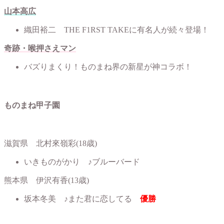
山本高広
織田裕二 THE F1RST TAKEに有名人が続々登場！
奇跡・喉押さえマン
バズりまくり！ものまね界の新星が神コラボ！
ものまね甲子園
滋賀県 北村來嶺彩(18歳)
いきものがかり ♪ブルーバード
熊本県 伊沢有香(13歳)
坂本冬美 ♪また君に恋してる
優勝