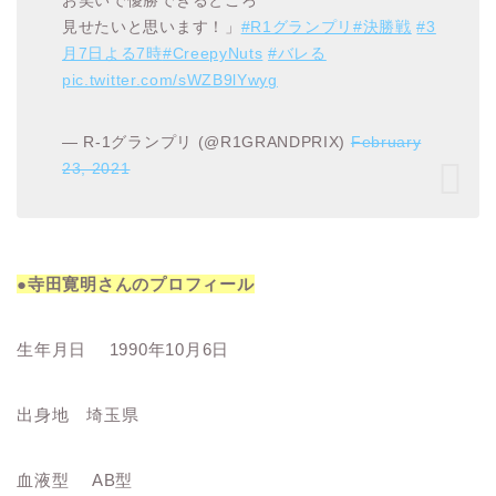
お笑いで優勝できるところ
見せたいと思います！」
#R1グランプリ
#決勝戦
#3
月7日よる7時
#CreepyNuts
#バレる
pic.twitter.com/sWZB9lYwyg
— R-1グランプリ (@R1GRANDPRIX)
February
23, 2021
●寺田寛明さんのプロフィール
生年月日 1990年10月6日
出身地 埼玉県
血液型 AB型