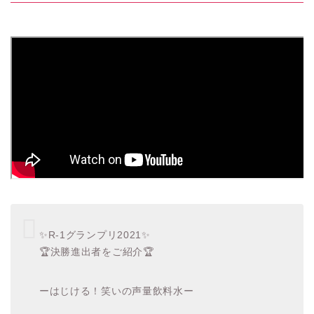
✨R-1グランプリ2021✨
🏆決勝進出者をご紹介🏆
ーはじける！笑いの声量飲料水ー