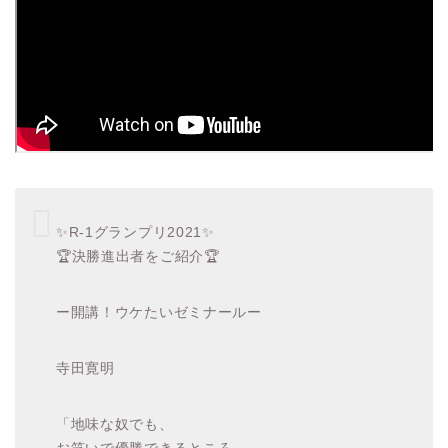
✨R-1グランプリ2021✨
🏆決勝進出者をご紹介🏆
ー開講！ウケたいゼミナールー
寺田寛明
「地味な奴でも、