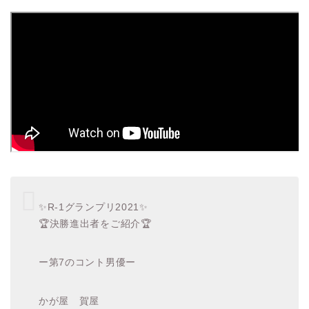
✨R-1グランプリ2021✨
🏆決勝進出者をご紹介🏆
ー第7のコント男優ー
かが屋 賀屋