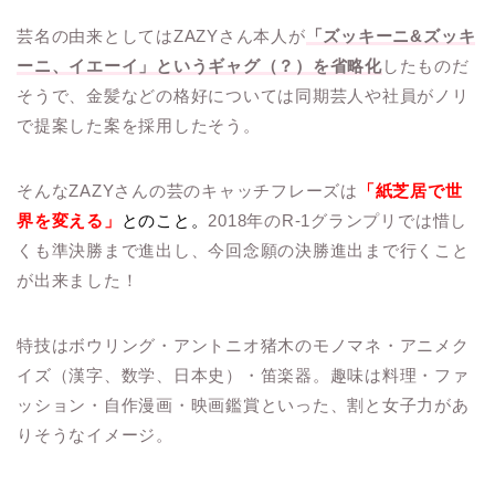
芸名の由来としてはZAZYさん本人が
「ズッキーニ&ズッキ
ーニ、イエーイ」というギャグ（？）を省略化
したものだ
そうで、金髪などの格好については同期芸人や社員がノリ
で提案した案を採用したそう。
そんなZAZYさんの芸のキャッチフレーズは
「紙芝居で世
界を変える」
とのこと。
2018年のR-1グランプリでは惜し
くも準決勝まで進出し、今回念願の決勝進出まで行くこと
が出来ました！
特技はボウリング・アントニオ猪木のモノマネ・アニメク
イズ（漢字、数学、日本史）・笛楽器。趣味は料理・ファ
ッション・自作漫画・映画鑑賞といった、割と女子力があ
りそうなイメージ。