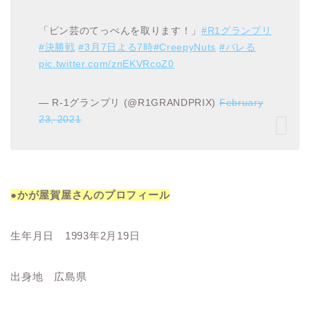
「ピン芸のてっぺんを取ります！」
#R1グランプリ
#決勝戦
#3月7日よる7時
#CreepyNuts
#バレる
pic.twitter.com/znEKVRcoZ0
— R-1グランプリ (@R1GRANDPRIX)
February
23, 2021
●かが屋賀屋さんのプロフィール
生年月日 1993年2月19日
出身地 広島県