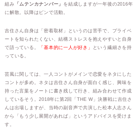
組み
「ムテンカナンバー」
を結成しますが一年後の2016年
に解散。以降はピンで活動。
吉住さん自身は「密着取材」というのは苦手で、プライベ
ートを知られたくない、結構ストレスを抱えやすいと自身
で語っている。
「基本的に一人が好き」
という繊細さを持
っている。
芸風に関しては、一人コントがメインで恋愛をネタにした
コントが多め。ネタは吉住さん自身が面白く感じ、興味を
持った言葉をノートに書き残して行き、組み合わせて作成
しているそう。2018年に第2回「THE W」決勝戦に吉住さ
んは出場しますが、当時の副音声で共演した松本人志さん
から「もう少し展開があれば」というアドバイスを受けま
す。