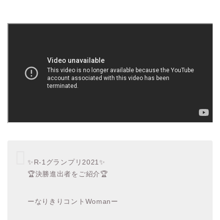
✨R-1グランプリ2021✨
🏆決勝進出者をご紹介🏆
ーなりきりコントWomanー