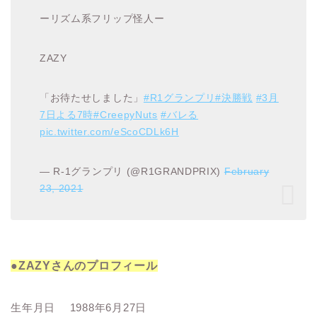
ーリズム系フリップ怪人ー
ZAZY
「お待たせしました」
#R1グランプリ
#決勝戦
#3月
7日よる7時
#CreepyNuts
#バレる
pic.twitter.com/eScoCDLk6H
— R-1グランプリ (@R1GRANDPRIX)
February
23, 2021
●ZAZYさんのプロフィール
生年月日 1988年6月27日