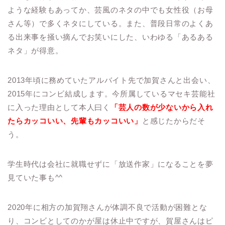
ような経験もあってか、芸風のネタの中でも女性役（お母
さん等）で多くネタにしている。また、普段日常のよくあ
る出来事を掻い摘んでお笑いにした、いわゆる「あるある
ネタ」が得意。
2013年頃に務めていたアルバイト先で加賀さんと出会い、
2015年にコンビ結成します。今所属しているマセキ芸能社
に入った理由として本人曰く
「芸人の数が少ないから入れ
たらカッコいい、先輩もカッコいい」
と感じたからだそ
う。
学生時代は会社に就職せずに「放送作家」になることを夢
見ていた事も^^
2020年に相方の加賀翔さんが体調不良で活動が困難とな
り、コンビとしてのかが屋は休止中ですが、賀屋さんはピ