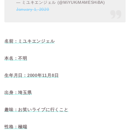
— ミユキエンジェル (@MiYUKiMAMESHiBA)
January 1, 2020
名前：ミユキエンジェル
本名：不明
生年月日：2000年11月8日
出身：埼玉県
趣味：お笑いライブに行くこと
性格：極端