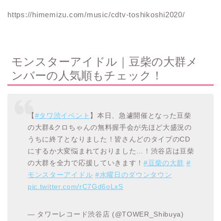
https://himemizu.com/music/cdtv-toshikoshi2020/
モンスターアイドル｜豆柴の大群メ
ンバーの人気順もチェック！
【
#タワ渋イベント
】本日、急遽開催となった豆柴
の大群&クロちゃんの無料握手会が先ほど大盛況の
うちに終了となりました！皆さんどのタイプのCD
にするか大変悩まれておりました…！渋谷店は豆柴
の大群を全力で応援していきます！
#豆柴の大群
#
モンスターアイドル
#水曜日のダウンタウン
pic.twitter.com/rC7Gd6oLxS
— タワーレコード渋谷店 (@TOWER_Shibuya)