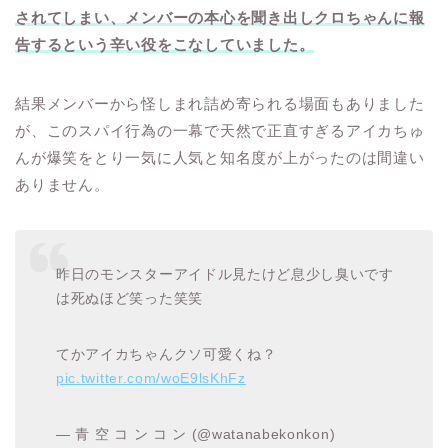
されてしまい、メンバーの本心を聞き出しクロちゃんに報
告するという辛い役をこなしていました。
結果メンバーから怪しまれ詰め寄られる場面もありました
が、このスパイ行為の一幕で天然で正直すぎるアイカちゅ
んが爆笑をとり一気に人気と知名度が上がったのは間違い
ありません。
昨日のモンスターアイドル見たけど息少し臭いです
は死ぬほど笑った笑笑
てかアイカちゃんクソ可愛くね？
pic.twitter.com/woE9lsKhFz
— 青 空 コ ン コ ン (@watanabekonkon)