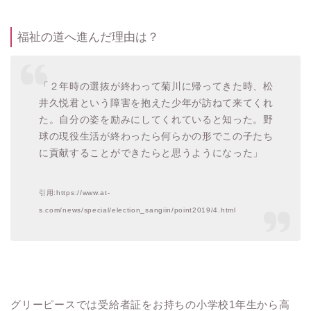
福祉の道へ進んだ理由は？
「２年時の選抜が終わって菊川に帰ってきた時、松
井久悦君という障害を抱えた少年が訪ねて来てくれ
た。自分の姿を励みにしてくれていると知った。野
球の現役生活が終わったら何らかの形でこの子たち
に貢献することができたらと思うようになった」
引用:https://www.at-
s.com/news/special/election_sangiin/point2019/4.html
グリーピースでは受給者証をお持ちの小学校1年生から高