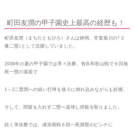
町田友潤の甲子園史上最高の経歴も！
町田友潤（まちだともひろ）さんは静岡、常葉菊川の｢２
番二塁｣として活躍していました。
2008年の夏の甲子園では準々決勝、智弁和歌山戦で９回無
死一塁の場面で
1～2二塁間への鋭い打球を後ろに倒れ込みながらも好捕。
そして、間髪を入れず二塁へ送球し併殺を取りました。
続く準決勝では、浦添商戦６回一死満塁のピンチに