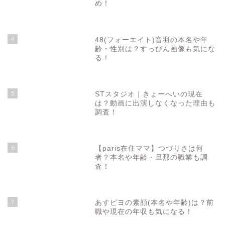
め！
4
48(フォーエイト)音羽の本名や年
齢・性別は？すっぴん画像も気にな
る！
5
STスタジオ｜きょーへいの現在
は？動画に出演しなくなった理由も
調査！
6
【paris在住ママ】つづりさは何
者？本名や年齢・旦那の職業も調
査！
7
あすピヨの素顔(本名や年齢)は？前
職や現在の年収も気になる！