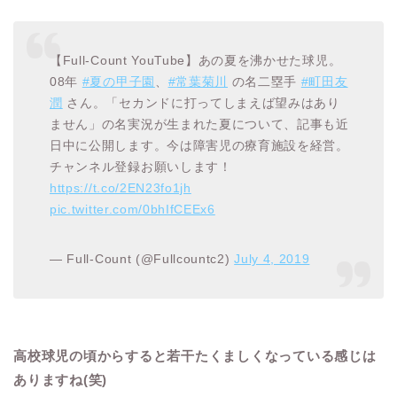
【Full-Count YouTube】あの夏を沸かせた球児。
08年
#夏の甲子園
、
#常葉菊川
の名二塁手
#町田友
潤
さん。「セカンドに打ってしまえば望みはあり
ません」の名実況が生まれた夏について、記事も近
日中に公開します。今は障害児の療育施設を経営。
チャンネル登録お願いします！
https://t.co/2EN23fo1jh
pic.twitter.com/0bhIfCEEx6
— Full-Count (@Fullcountc2)
July 4, 2019
高校球児の頃からすると若干たくましくなっている感じは
ありますね(笑)