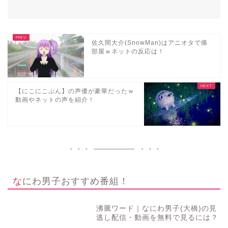
佐久間大介(SnowMan)はアニオタで痛
部屋ｗネットの反応は！
【にこにこぷん】の声優が豪華だったｗ
動画やネットの声を紹介！
なにわ男子おすすめ番組！
沸騰ワード｜なにわ男子(大橋)の見
逃し配信・動画を無料で見るには？