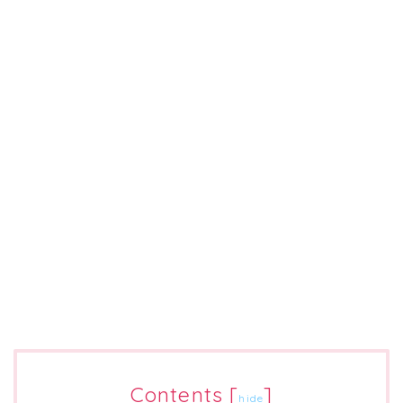
Contents
[
]
hide