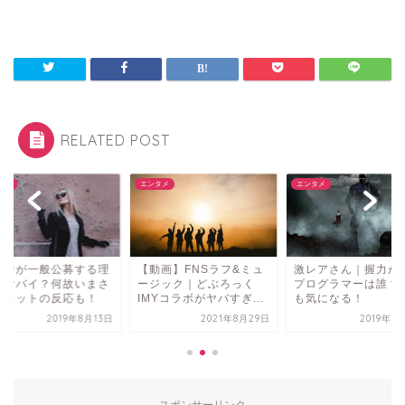
RELATED POST
タメ
エンタメ
エンタメ
動画】FNSラフ&ミュ
激レアさん｜握力が凄い
逃走中が一般公募す
ジック｜どぶろっく
プログラマーは誰？経歴
由がヤバイ？何故い
Yコラボがヤバすぎ...
も気になる！
ら？ネットの反応も
2021年8月29日
2019年8月17日
2019年8