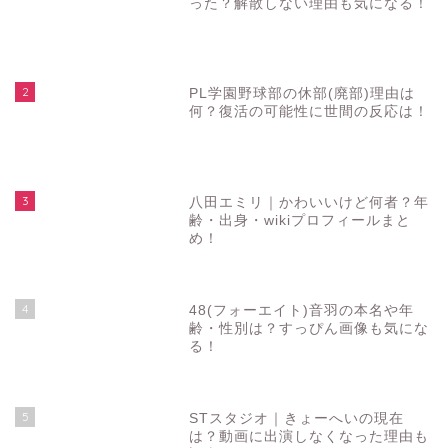
った？解散しない理由も気になる！
2
PL学園野球部の休部(廃部)理由は
何？復活の可能性に世間の反応は！
3
八田エミリ｜かわいいけど何者？年
齢・出身・wikiプロフィールまと
め！
4
48(フォーエイト)音羽の本名や年
齢・性別は？すっぴん画像も気にな
る！
5
STスタジオ｜きょーへいの現在
は？動画に出演しなくなった理由も