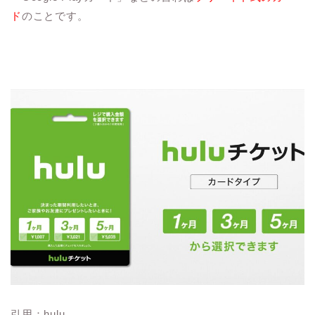
ド
のことです。
引用：hulu