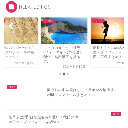
RELATED POST
タメ
エンタメ
エンタメ
ツコの知らない世界
夢咲ももなの本名や経
宮下崇(みやしたたか
フォーエイト)の見逃し
歴・プロフィールは？可
て誰？プロフィール
信・無料動画を見る
愛い画像まとめ！
歴をチェック！
.
2021年4月2日
2021年6
2021年11月30日
開心那の中学校はどこ？兄弟や家族構成
wikiプロフィールまとめ！
植草歩(空手)は私服姿も可愛い！彼氏の噂
や国籍・プロフィールを調査！