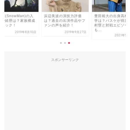
蓮(SnowMan)の入
浜辺美波の演技力評価
豊田裕大の出身高校
日や経歴は？家族構成
は？過去の出演作品やフ
学は？バスケが得意
チェック！
ァンの声を紹介！
村塁と対戦エピソー
も...
2019年8月10日
2019年9月27日
2021年9
スポンサーリンク