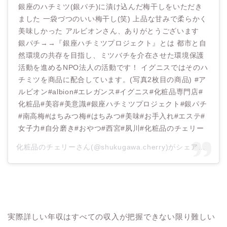
銀座のハチミツ(銀パチ)に漬け込んだ梅干しをいただき
ました 一袋づつのいい梅干し(笑) 上品な甘みで柔らかく
美味しかった アルビオンさん、ありがとうございます
銀パチ→→『銀座ハチミツプロジェクト』とは 都市と自
然環境の共存を目指し、ミツバチを介在させた環境保護
活動を進めるNPO法人の活動です！ イグニスではそのハ
チミツを商品に配合しています。(写真2枚目の商品) #ア
ルビオン#albion#エレガンス#イグニス#化粧品専門店#
化粧品#美容#美意識#銀座ハチミツプロジェクト#銀パチ
#南高梅#はちみつ梅#はちみつ#美味#お手入れ#エステ#
女子力#自分磨き#おやつ#西宮#夙川#化粧品のチェリー
化粧品のチェリーさん(@shukugawa.cherry)がシェアした投稿 –
実際詳しい年収はすべての収入が把握できない限り難しい