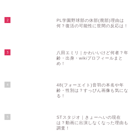
2
PL学園野球部の休部(廃部)理由は
何？復活の可能性に世間の反応は！
3
八田エミリ｜かわいいけど何者？年
齢・出身・wikiプロフィールまと
め！
4
48(フォーエイト)音羽の本名や年
齢・性別は？すっぴん画像も気にな
る！
5
STスタジオ｜きょーへいの現在
は？動画に出演しなくなった理由も
調査！