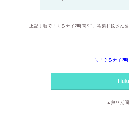
上記手順で「ぐるナイ2時間SP」亀梨和也さん
＼「ぐるナイ2時
Hu
▲無料期