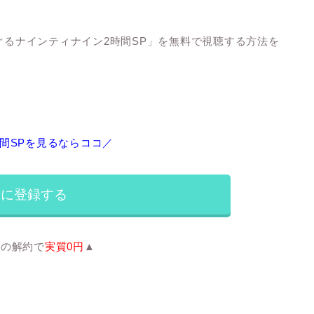
るぐるナインティナイン2時間SP」を無料で視聴する方法を
間SPを見るならココ／
luに登録する
間の解約で
実質0円
▲