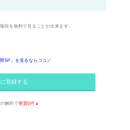
登場回を無料で見ることが出来ます。
間SP」を見るならココ／
luに登録する
間の解約で
実質0円
▲