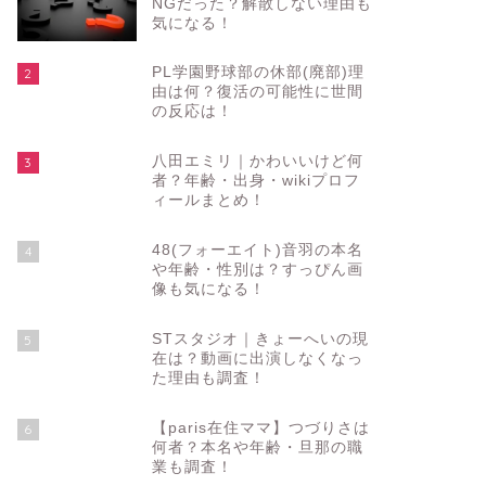
NGだった？解散しない理由も
気になる！
PL学園野球部の休部(廃部)理
2
由は何？復活の可能性に世間
の反応は！
八田エミリ｜かわいいけど何
3
者？年齢・出身・wikiプロフ
ィールまとめ！
48(フォーエイト)音羽の本名
4
や年齢・性別は？すっぴん画
像も気になる！
STスタジオ｜きょーへいの現
5
在は？動画に出演しなくなっ
た理由も調査！
【paris在住ママ】つづりさは
6
何者？本名や年齢・旦那の職
業も調査！