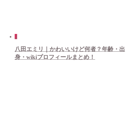
3
八田エミリ｜かわいいけど何者？年齢・出
身・wikiプロフィールまとめ！