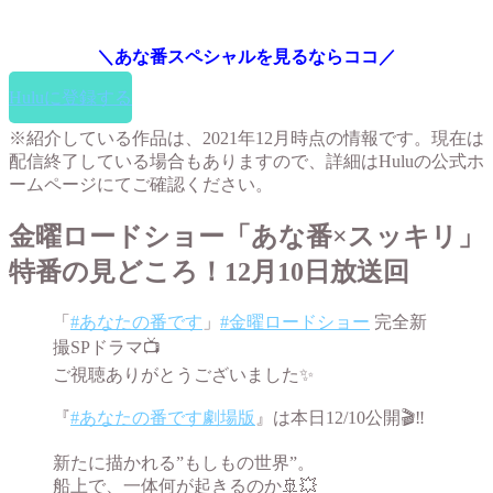
＼あな番スペシャルを見るならココ／
Huluに登録する
※紹介している作品は、2021年12月時点の情報です。現在は
配信終了している場合もありますので、詳細はHuluの公式ホ
ームページにてご確認ください。
金曜ロードショー「あな番×スッキリ」
特番の見どころ！12月10日放送回
「
#あなたの番です
」
#金曜ロードショー
完全新
撮SPドラマ📺
ご視聴ありがとうございました✨
『
#あなたの番です劇場版
』は本日12/10公開🎬‼
新たに描かれる”もしもの世界”。
船上で、一体何が起きるのか🚢💥