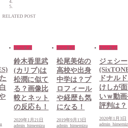
RELATED POST
エンタメ
エンタメ
エンタメ
鈴木香里武
松尾美佑の
ジェシー
(SixTONES)
(カリブ)は
高校や出身
ドナルドた
松潤に似て
中学は？プ
けしが面白
る？画像比
ロフィール
いｗ動画や
較とネット
や経歴も気
評判は？
の反応も！
になる！
2020年1月3日
2020年1月21日
2019年9月13日
admin_himemizu
admin_himemizu
admin_himemizu