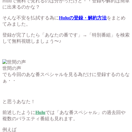
Huluで無料で見れるのは分かったけど・・登録や解約は簡単
に出来るのかな？
そんな不安を払拭する為に
Huluの登録・解約方法
をまとめ
てみました。
登録が完了したら「あなたの番です」→「特別番組」を検索
して無料視聴しましょう〜♪
世間の声
でも今回のあな番スペシャルを見る為だけに登録するのもな
ぁ・・
と思うあなた！
前述したように
Hulu
では「あな番スペシャル」の過去回や
複数のバラエティ番組も見れます。
例えば