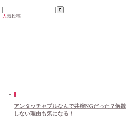
人気投稿
1
アンタッチャブルなんで共演NGだった？解散
しない理由も気になる！