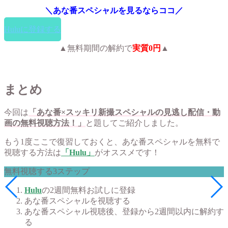
＼あな番スペシャルを見るならココ／
Huluに登録する
▲無料期間の解約で
実質0円
▲
まとめ
今回は
「あな番×スッキリ新撮スペシャルの見逃し配信・動
画の無料視聴方法！」
と題してご紹介しました。
もう1度ここで復習しておくと、あな番スペシャルを無料で
視聴する方法は
「Hulu」
がオススメです！
無料視聴する3ステップ
Hulu
の2週間無料お試しに登録
あな番スペシャルを視聴する
あな番スペシャル視聴後、登録から2週間以内に解約す
る