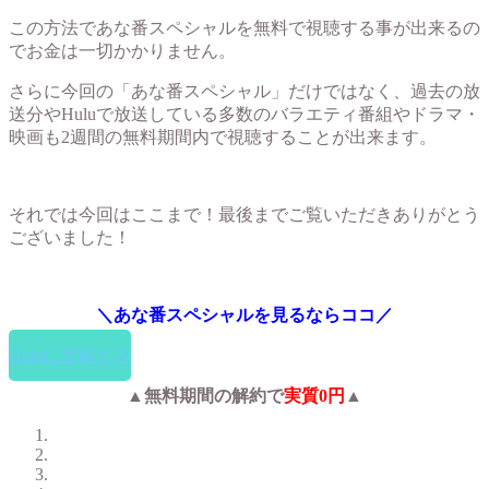
この方法であな番スペシャルを無料で視聴する事が出来るの
でお金は一切かかりません。
さらに今回の「あな番スペシャル」だけではなく、過去の放
送分やHuluで放送している多数のバラエティ番組やドラマ・
映画も2週間の無料期間内で視聴することが出来ます。
それでは今回はここまで！最後までご覧いただきありがとう
ございました！
＼あな番スペシャルを見るならココ／
Huluに登録する
▲無料期間の解約で
実質0円
▲