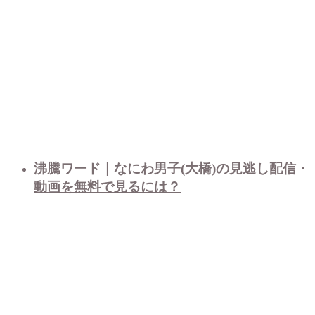
沸騰ワード｜なにわ男子(大橋)の見逃し配信・
動画を無料で見るには？