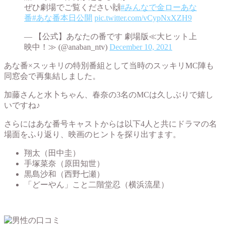
ぜひ劇場でご覧ください🙌
#みんなで金ローあな
番
#あな番本日公開
pic.twitter.com/vCypNxXZH9
— 【公式】あなたの番です 劇場版≪大ヒット上
映中！≫ (@anaban_ntv)
December 10, 2021
あな番×スッキリの特別番組として当時のスッキリMC陣も
同窓会で再集結しました。
加藤さんと水卜ちゃん、春奈の3名のMCは久しぶりで嬉し
いですね♪
さらにはあな番号キャストからは以下4人と共にドラマの名
場面をふり返り、映画のヒントを探り出すます。
翔太（田中圭）
手塚菜奈（原田知世）
黒島沙和（西野七瀬）
「どーやん」こと二階堂忍（横浜流星）