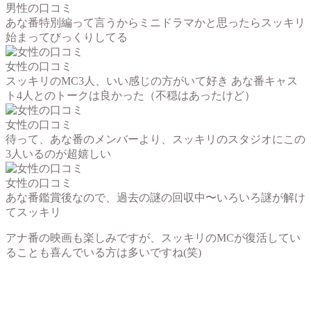
男性の口コミ
あな番特別編って言うからミニドラマかと思ったらスッキリ
始まってびっくりしてる
女性の口コミ
スッキリのMC3人、いい感じの方がいて好き あな番キャス
ト4人とのトークは良かった（不穏はあったけど）
女性の口コミ
待って、あな番のメンバーより、スッキリのスタジオにこの
3人いるのが超嬉しい
女性の口コミ
あな番鑑賞後なので、過去の謎の回収中〜いろいろ謎が解け
てスッキリ
アナ番の映画も楽しみですが、スッキリのMCが復活してい
ることも喜んでいる方は多いですね(笑)