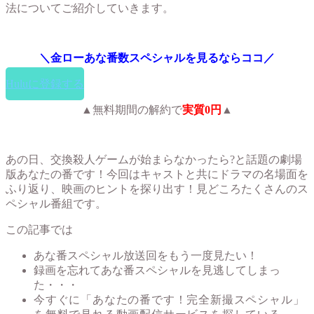
法についてご紹介していきます。
＼金ローあな番数スペシャルを見るならココ／
Huluに登録する
▲無料期間の解約で
実質0円
▲
あの日、交換殺人ゲームが始まらなかったら?と話題の劇場
版あなたの番です！今回はキャストと共にドラマの名場面を
ふり返り、映画のヒントを探り出す！見どころたくさんのス
ペシャル番組です。
この記事では
あな番スペシャル放送回をもう一度見たい！
録画を忘れてあな番スペシャルを見逃してしまっ
た・・・
今すぐに「あなたの番です！完全新撮スペシャル」