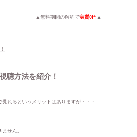
▲無料期間の解約で
実質0円
▲
！
視聴方法を紹介！
料で見れるというメリットはありますが・・・
きません。