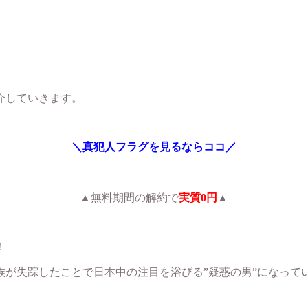
介していきます。
＼真犯人フラグを見るならココ／
▲無料期間の解約で
実質0円
▲
！
族が失踪したことで日本中の注目を浴びる”疑惑の男”になって