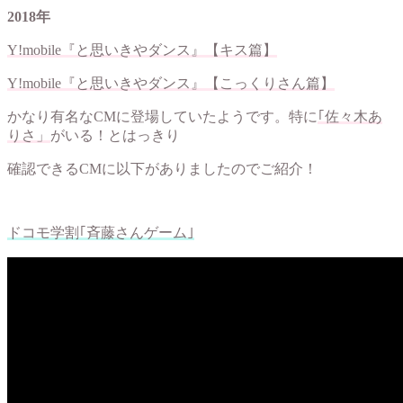
2018年
Y!mobile『と思いきやダンス』【キス篇】
Y!mobile『と思いきやダンス』【こっくりさん篇】
かなり有名なCMに登場していたようです。特に
｢佐々木あ
りさ」
がいる！とはっきり
確認できるCMに以下がありましたのでご紹介！
ドコモ学割｢斉藤さんゲーム｣