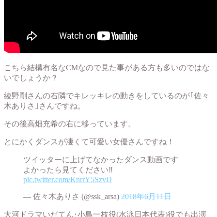
こちら結構有名なCMなので見た事がある方も多いのではな
いでしょうか？
綾野剛さんの右隣でキレッキレの動きをしているのが｢佐々
木ありさ｣さんですね。
その後高畑充希の右に移っています。
とにかくダンスが凄くて可愛い女優さんですね！
ツイッターに上げてなかったダンス動画です
よかったら見てください‼︎
pic.twitter.com/KnrrY5SzvD
— 佐々木ありさ (@ssk_arsa)
2018年6月11日
大河ドラマいだてん･小島一枝役(水泳日本代表)役でも出演