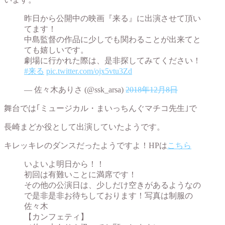
昨日から公開中の映画『来る』に出演させて頂い
てます！
中島監督の作品に少しでも関わることが出来てと
ても嬉しいです。
劇場に行かれた際は、是非探してみてください！
#来る
pic.twitter.com/ojx5vtu3Zd
— 佐々木ありさ (@ssk_arsa)
2018年12月8日
舞台では｢ミュージカル・まいっちんぐマチコ先生｣で
長崎まどか役として出演していたようです。
キレッキレのダンスだったようですよ！HPは
こちら
いよいよ明日から！！
初回は有難いことに満席です！
その他の公演日は、少しだけ空きがあるようなの
で是非是非お待ちしております！写真は制服の
佐々木
【カンフェティ】