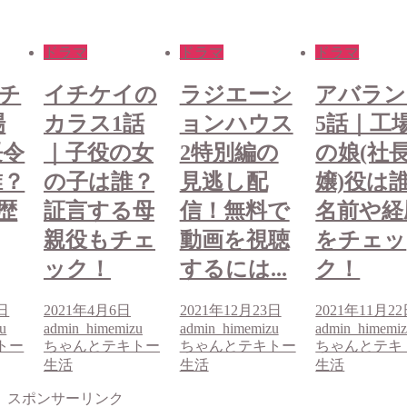
ドラマ
ドラマ
ドラマ
の
ラジエーシ
アバランチ
イチケイ
話
ョンハウス
5話｜工場
カラス1
女
2特別編の
の娘(社長令
｜子役の
？
見逃し配
嬢)役は誰？
の子は誰
母
信！無料で
名前や経歴
証言する
ェ
動画を視聴
をチェッ
親役もチ
するには...
ク！
ック！
2021年12月23日
2021年11月22日
2021年4月6日
u
admin_himemizu
admin_himemizu
admin_himemi
トー
ちゃんとテキトー
ちゃんとテキトー
ちゃんとテキ
生活
生活
生活
スポンサーリンク