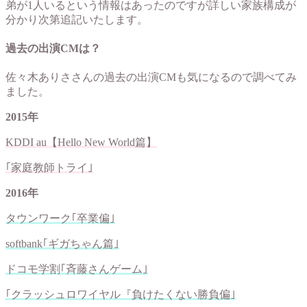
弟が1人いるという情報はあったのですが詳しい家族構成が
分かり次第追記いたします。
過去の出演CMは？
佐々木ありささんの過去の出演CMも気になるので調べてみ
ました。
2015年
KDDI au【Hello New World篇】
｢家庭教師トライ｣
2016年
タウンワーク｢卒業偏｣
softbank｢ギガちゃん篇｣
ドコモ学割｢斉藤さんゲーム｣
｢
クラッシュロワイヤル『負けたくない勝負偏｣