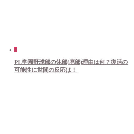
2
PL学園野球部の休部(廃部)理由は何？復活の
可能性に世間の反応は！