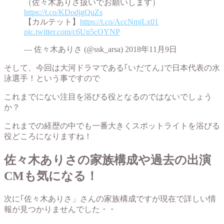
（佐々木ありさ扱いでお願いします）
https://t.co/KDodjgQuZs
【カルテット】
https://t.co/AccNmjLx01
pic.twitter.com/c6Un5cOYNP
— 佐々木ありさ (@ssk_arsa) 2018年11月9日
そして、今回は大河ドラマである｢いだてん｣で日本代表の水
泳選手！という事ですので
これまでにない注目を浴びる役となるのではないでしょう
か？
これまでの経歴の中でも一番大きくスポットライトを浴びる
役どころになりますね！
佐々木ありさの家族構成や過去の出演
CMも気になる！
次に｢佐々木ありさ」さんの家族構成ですが現在で詳しい情
報が見つかりませんでした・・