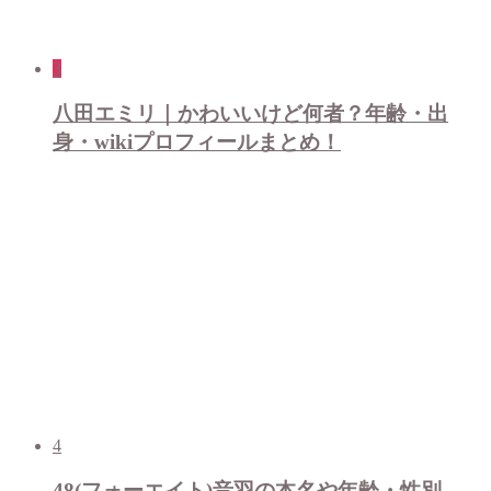
3
八田エミリ｜かわいいけど何者？年齢・出
身・wikiプロフィールまとめ！
4
48(フォーエイト)音羽の本名や年齢・性別