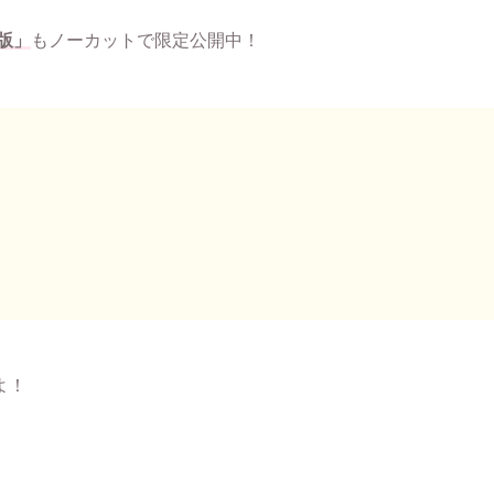
版」
もノーカットで限定公開中！
よ！