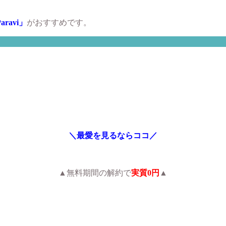
aravi」
がおすすめです。
＼最愛を見るならココ／
▲無料期間の解約で
実質0円
▲