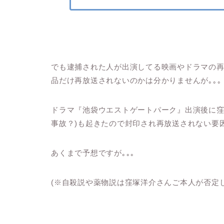
でも逮捕された人が出演してる映画やドラマの
品だけ再放送されないのかは分かりませんが｡｡｡
ドラマ『池袋ウエストゲートパーク』出演後に窪
事故？)も起きたので封印され再放送されない要
あくまで予想ですが｡｡｡
(※自殺説や薬物説は窪塚洋介さんご本人が否定