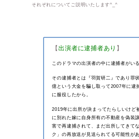
それぞれについてご説明いたします^_^
【
出演者に逮捕者あり
】
このドラマの出演者の中に逮捕者がいる
その逮捕者とは『羽賀研二』であり罪
億という大金を騙し取って2007年に逮
に服役したから。
2019年に出所が決まってたらしいけ
に別れた嫁に自身所有の不動産を偽装
害で再逮捕されて、まだ出所してきて
ク」の再放送が見送られてる可能性が