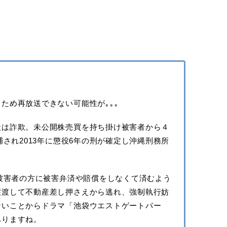
ため再放送できない可能性が｡｡｡
状は詐欺。未公開株売買を持ち掛け被害者から４
捕され2013年に懲役6年の刑が確定し沖縄刑務所
ど被害者の方に被害弁済や賠償をしなくて済むよう
譲渡して不動産差し押さえから逃れ、強制執行妨
ないことからドラマ「池袋ウエストゲートパー
ありますね。