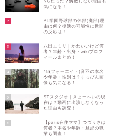
NGだった？解散しない理由も
気になる！
PL学園野球部の休部(廃部)理
2
由は何？復活の可能性に世間
の反応は！
八田エミリ｜かわいいけど何
3
者？年齢・出身・wikiプロフ
ィールまとめ！
48(フォーエイト)音羽の本名
4
や年齢・性別は？すっぴん画
像も気になる！
STスタジオ｜きょーへいの現
5
在は？動画に出演しなくなっ
た理由も調査！
【paris在住ママ】つづりさは
6
何者？本名や年齢・旦那の職
業も調査！