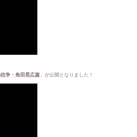
の抗争・角田晃広篇
」が公開となりました！