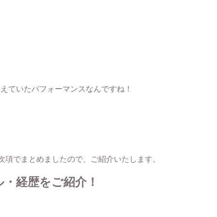
鍛えていたパフォーマンスなんですね！
を次項でまとめましたので、ご紹介いたします。
ル・経歴をご紹介！