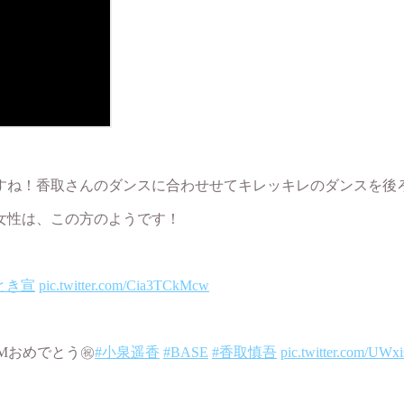
すね！香取さんのダンスに合わせせてキレッキレのダンスを後ろ
女性は、この方のようです！
とき宣
pic.twitter.com/Cia3TCkMcw
おめでとう㊗️
#小泉遥香
#BASE
#香取慎吾
pic.twitter.com/UWx