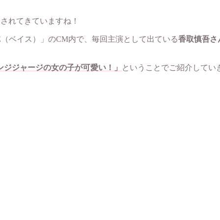
送されてきていますね！
E（ベイス）」のCM内で、毎回主演として出ている
香取慎吾さ
レンジジャージの女の子が可愛い！」
ということでご紹介してい