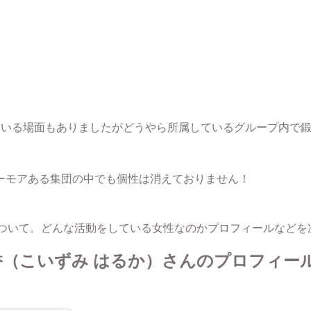
ている場面もありましたがどうやら所属しているグループ内で
ーモアある集団の中でも個性は消えておりません！
について。どんな活動をしている女性なのかプロフィールなど
遥香（こいずみ はるか）さんのプロフィー