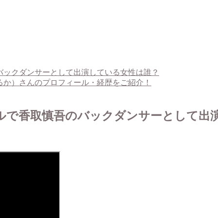
吾のバックダンサーとして出演している女性は誰？
はるか）さんのプロフィール・経歴をご紹介！
スバトルで香取慎吾のバックダンサーとして