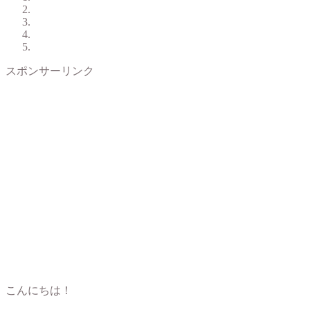
スポンサーリンク
こんにちは！