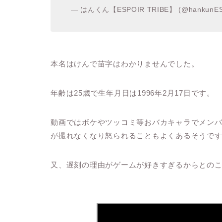
— はんくん【ESPOIR TRIBE】 (@hankunE
本名はけんで苗字はわかりませんでした。
年齢は25歳で生年月日は1996年2月17日です。
動画ではボケやツッコミ等おバカキャラでメン
が撮れなくなり怒られることもよくあるそうで
又、遅刻の理由がゲームが好きすぎるからとの