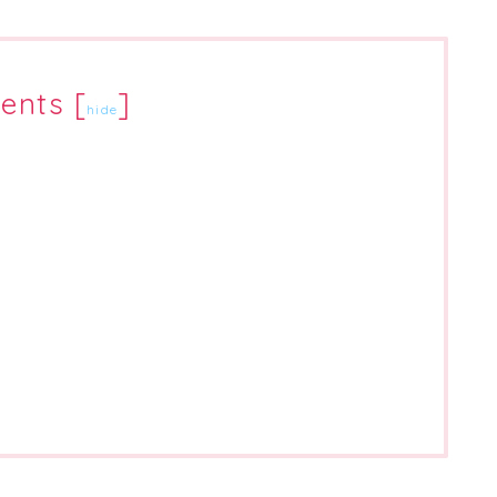
ents
[
]
hide