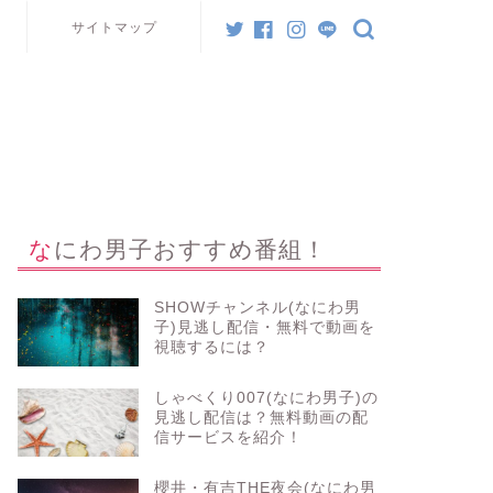
サイトマップ
なにわ男子おすすめ番組！
SHOWチャンネル(なにわ男
子)見逃し配信・無料で動画を
視聴するには？
しゃべくり007(なにわ男子)の
見逃し配信は？無料動画の配
信サービスを紹介！
櫻井・有吉THE夜会(なにわ男