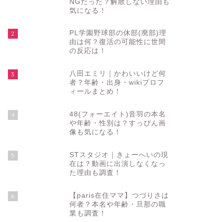
NGだった？解散しない理由も
気になる！
PL学園野球部の休部(廃部)理
2
由は何？復活の可能性に世間
の反応は！
八田エミリ｜かわいいけど何
3
者？年齢・出身・wikiプロフ
ィールまとめ！
48(フォーエイト)音羽の本名
4
や年齢・性別は？すっぴん画
像も気になる！
STスタジオ｜きょーへいの現
5
在は？動画に出演しなくなっ
た理由も調査！
【paris在住ママ】つづりさは
6
何者？本名や年齢・旦那の職
業も調査！