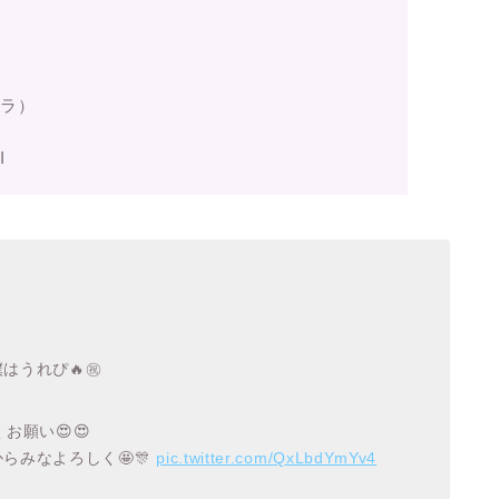
ブラ）
I
うれぴ🔥㊗️
お願い😍😍
らみなよろしく🤩🎊
pic.twitter.com/QxLbdYmYv4