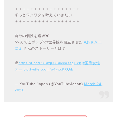
＋＋＋＋＋＋＋＋＋＋＋＋＋＋＋＋＋
ずっとワクワクを叶えていきたい
＋＋＋＋＋＋＋＋＋＋＋＋＋＋＋＋＋
自分の個性を追求💓
“へんてこポップ”の世界観を確立させた
#あさぎー
にょ
さんのストーリーとは？
🌈
https://t.co/PUBIxj0GBu
@asagi_ch
#国際女性
デー
pic.twitter.com/o4FxcKXQib
— YouTube Japan (@YouTubeJapan)
March 24,
2021