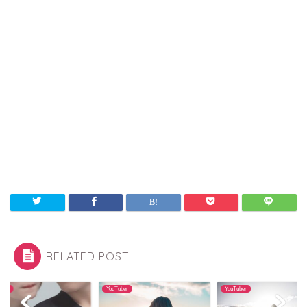
RELATED POST
uber
YouTuber
YouTuber