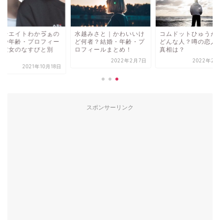
ォーエイトわかゔぁの
水越みさと｜かわいいけ
コムドットひゅうが
名や年齢・プロフィー
ど何者？結婚・年齢・プ
どんな人？噂の恋人
！彼女のなすびと別
ロフィールまとめ！
真相は？
.
2022年2月7日
2022年2月
2021年10月18日
スポンサーリンク