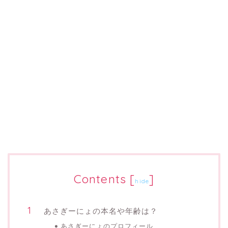
Contents
[
]
hide
あさぎーにょの本名や年齢は？
あさぎーにょのプロフィール