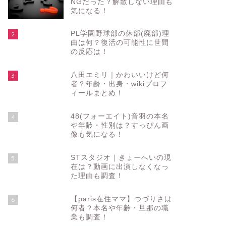
NGだった？解散しない理由も
気になる！
PL学園野球部の休部(廃部)理
2
由は何？復活の可能性に世間
の反応は！
八田エミリ｜かわいいけど何
3
者？年齢・出身・wikiプロフ
ィールまとめ！
48(フォーエイト)音羽の本名
4
や年齢・性別は？すっぴん画
像も気になる！
STスタジオ｜きょーへいの現
5
在は？動画に出演しなくなっ
た理由も調査！
【paris在住ママ】つづりさは
6
何者？本名や年齢・旦那の職
業も調査！