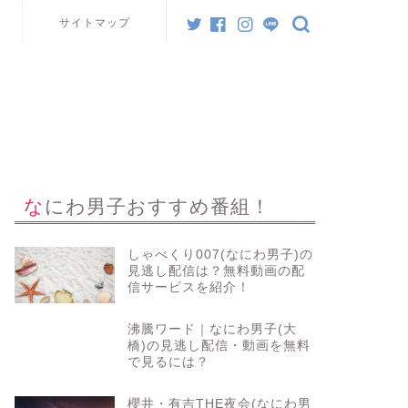
サイトマップ
なにわ男子おすすめ番組！
しゃべくり007(なにわ男子)の
見逃し配信は？無料動画の配
信サービスを紹介！
沸騰ワード｜なにわ男子(大
橋)の見逃し配信・動画を無料
で見るには？
櫻井・有吉THE夜会(なにわ男