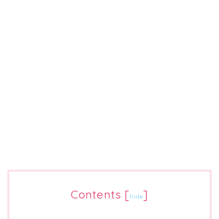
Contents
[
]
hide