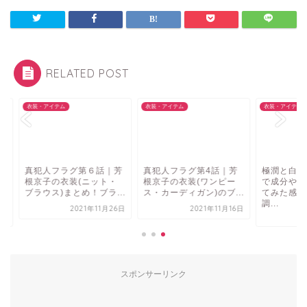
RELATED POST
・アイテム
衣装・アイテム
衣装・アイテム
犯人フラグ第６話｜芳
真犯人フラグ第4話｜芳
極潤と白潤どっちが
京子の衣装(ニット・
根京子の衣装(ワンピー
で成分や違いは何？
ウス)まとめ！ブラ...
ス・カーディガン)のブ...
てみた感想や口コミ
調...
2021年11月26日
2021年11月16日
2021年11
スポンサーリンク