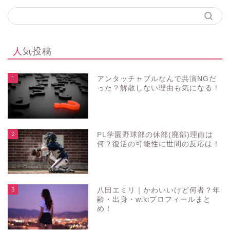
人気投稿
1
アンタッチャブルなんで共演NGだ
った？解散しない理由も気になる！
2
PL学園野球部の休部(廃部)理由は
何？復活の可能性に世間の反応は！
3
八田エミリ｜かわいいけど何者？年
齢・出身・wikiプロフィールまと
め！