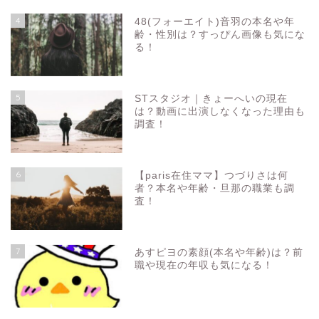
4
48(フォーエイト)音羽の本名や年
齢・性別は？すっぴん画像も気にな
る！
5
STスタジオ｜きょーへいの現在
は？動画に出演しなくなった理由も
調査！
6
【paris在住ママ】つづりさは何
者？本名や年齢・旦那の職業も調
査！
7
あすピヨの素顔(本名や年齢)は？前
職や現在の年収も気になる！