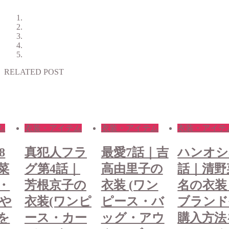
RELATED POST
ム
衣装・アイテム
衣装・アイテム
衣装・アイテ
ラ
最愛7話｜吉
ハンオシ8
真犯人フ
｜
高由里子の
話｜清野菜
グ第4話
の
衣装 (ワン
名の衣装・
芳根京子
ンピ
ピース・バ
ブランドや
衣装(ワ
ー
ッグ・アウ
購入方法を
ース・カ