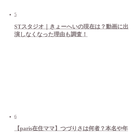
5
STスタジオ｜きょーへいの現在は？動画に出
演しなくなった理由も調査！
6
【paris在住ママ】つづりさは何者？本名や年