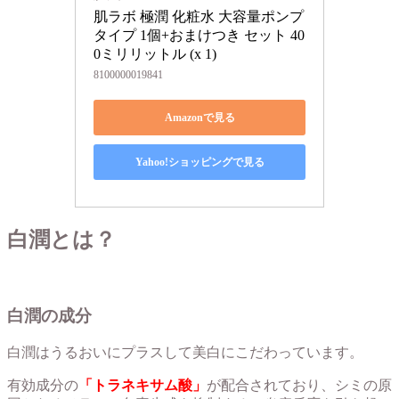
肌ラボ 極潤 化粧水 大容量ポンプ
タイプ 1個+おまけつき セット 40
0ミリリットル (x 1)
8100000019841
Amazonで見る
Yahoo!ショッピングで見る
白潤とは？
白潤の成分
白潤はうるおいにプラスして美白にこだわっています。
有効成分の
「トラネキサム
酸」
が配合されており、シミの原