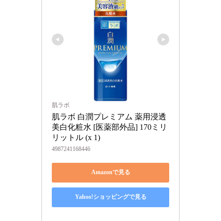
肌ラボ
肌ラボ 白潤プレミアム 薬用浸透
美白化粧水 [医薬部外品] 170ミリ
リットル (x 1)
4987241168446
Amazonで見る
Yahoo!ショッピングで見る