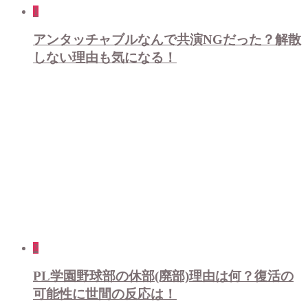
1
アンタッチャブルなんで共演NGだった？解散
しない理由も気になる！
2
PL学園野球部の休部(廃部)理由は何？復活の
可能性に世間の反応は！