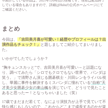
※紹介している作品は、2021年1月時点の情報です。現在は配信終了
している場合もありますので、詳細はHuluの公式ホームページにて
ご確認ください。
まとめ
今回は、
「吉田美月喜が可愛い！経歴やプロフィールは？出
演作品もチェック！」
と題しましてご紹介してまいりまし
た。
いかがでしたでしょうか？
”胸キュンスカッと”で、吉田美月喜が可愛い～と話題にな
り、調べてみたら「シロでもクロでもない世界で、パンダは
笑う。」で清野さん演じる囲碁棋士・川田レンをライバル視
し、華麗に事件を解決するミスパンダに憧れている
“自称”天
才美少女囲碁少女の東山楓
を演じていて、どうりで見たこと
あると思ったー！となっちゃいました（笑）
17歳でまだまだ若くて、なにより演技力が上手で見ていて不
快な感じもしないので、これからどこまで成長するのかが楽