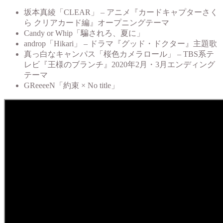
坂本真綾「CLEAR」 – アニメ『カードキャプターさく
ら クリアカード編』オープニングテーマ
Candy or Whip「騙されろ、夏に」
androp「Hikari」 – ドラマ『グッド・ドクター』主題歌
真っ白なキャンパス「桜色カメラロール」 – TBS系テ
レビ『王様のブランチ』2020年2月・3月エンディング
テーマ
GReeeeN「約束 × No title」