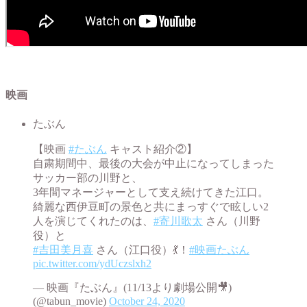
映画
たぶん
【映画
#たぶん
キャスト紹介②】
自粛期間中、最後の大会が中止になってしまった
サッカー部の川野と、
3年間マネージャーとして支え続けてきた江口。
綺麗な西伊豆町の景色と共にまっすぐで眩しい2
人を演じてくれたのは、
#寄川歌太
さん（川野
役）と
#吉田美月喜
さん（江口役）💃！
#映画たぶん
pic.twitter.com/ydUczslxh2
— 映画『たぶん』(11/13より劇場公開🎥)
(@tabun_movie)
October 24, 2020