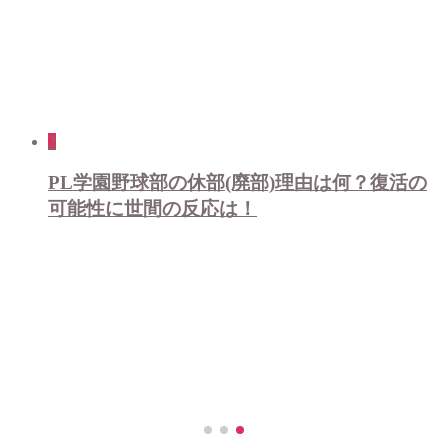
2
PL学園野球部の休部(廃部)理由は何？復活の
可能性に世間の反応は！