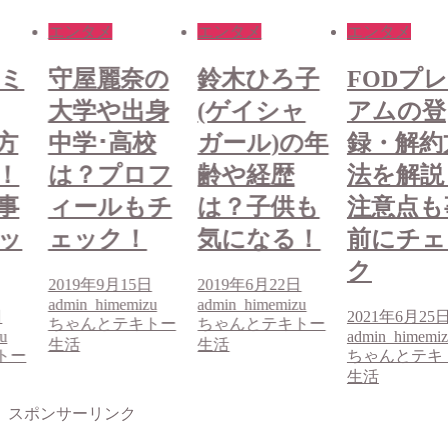
エンタメ
エンタメ
エンタメ
レミ
守屋麗奈の
鈴木ひろ子
FODプ
大学や出身
(ゲイシャ
アムの登
方
中学･高校
ガール)の年
録・解約
！
は？プロフ
齢や経歴
法を解説
事
ィールもチ
は？子供も
注意点も
ッ
ェック！
気になる！
前にチェ
ク
2019年9月15日
2019年6月22日
admin_himemizu
admin_himemizu
日
2021年6月25
ちゃんとテキトー
ちゃんとテキトー
u
admin_himemi
生活
生活
トー
ちゃんとテキ
生活
スポンサーリンク